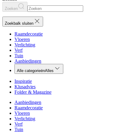
Zoeken
Zoekbalk sluiten
Raamdecoratie
Vloeren
Verlichting
Verf
Tuin
Aanbiedingen
Alle categorieën
Alles
Inspiratie
Klusadvies
Folder & Magazine
Aanbiedingen
Raamdecoratie
Vloeren
Verlichting
Verf
Tuin