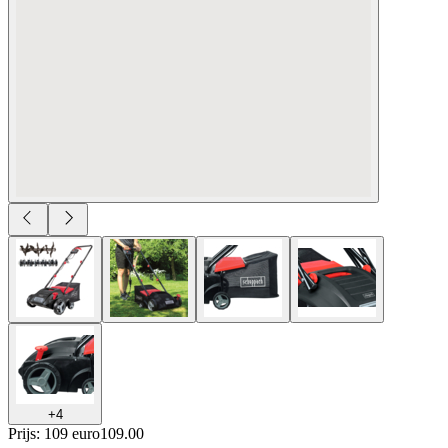
+
4
Prijs: 109 euro
109
.
00