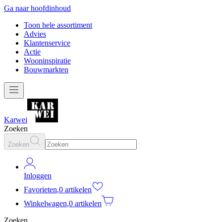
Ga naar hoofdinhoud
Toon hele assortiment
Advies
Klantenservice
Actie
Wooninspiratie
Bouwmarkten
Karwei
Zoeken
Zoeken
Inloggen
Favorieten
,
0 artikelen
Winkelwagen
,
0 artikelen
Zoeken