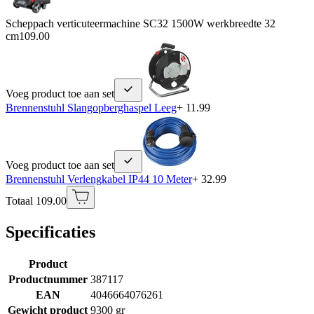
Scheppach verticuteermachine SC32 1500W werkbreedte 32
cm
109.00
Voeg product toe aan set
Brennenstuhl Slangopberghaspel Leeg
+ 11.99
Voeg product toe aan set
Brennenstuhl Verlengkabel IP44 10 Meter
+ 32.99
Totaal 109.00
Specificaties
Product
Productnummer
387117
EAN
4046664076261
Gewicht product
9300 gr