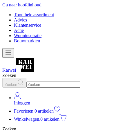
Ga naar hoofdinhoud
Toon hele assortiment
Advies
Klantenservice
Actie
Wooninspiratie
Bouwmarkten
Karwei
Zoeken
Zoeken
Inloggen
Favorieten
,
0 artikelen
Winkelwagen
,
0 artikelen
Zoeken