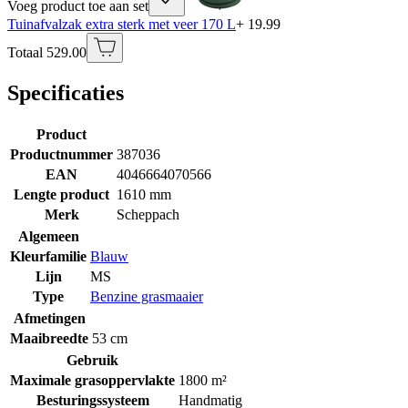
Voeg product toe aan set
Tuinafvalzak extra sterk met veer 170 L
+ 19.99
Totaal 529.00
Specificaties
Product
Productnummer
387036
EAN
4046664070566
Lengte product
1610 mm
Merk
Scheppach
Algemeen
Kleurfamilie
Blauw
Lijn
MS
Type
Benzine grasmaaier
Afmetingen
Maaibreedte
53 cm
Gebruik
Maximale grasoppervlakte
1800 m²
Besturingssysteem
Handmatig