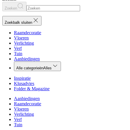
Zoeken
Zoekbalk sluiten
Raamdecoratie
Vloeren
Verlichting
Verf
Tuin
Aanbiedingen
Alle categorieën
Alles
Inspiratie
Klusadvies
Folder & Magazine
Aanbiedingen
Raamdecoratie
Vloeren
Verlichting
Verf
Tuin