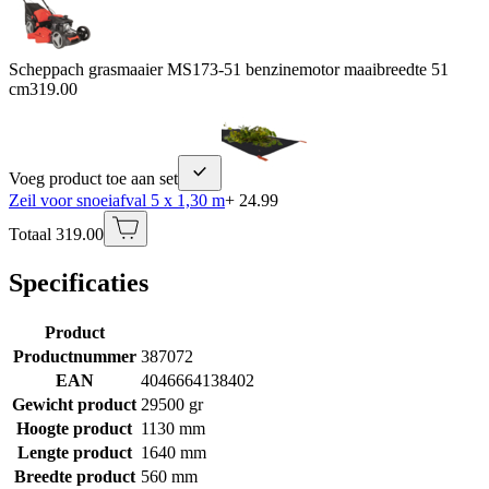
Scheppach grasmaaier MS173-51 benzinemotor maaibreedte 51
cm
319.00
Voeg product toe aan set
Zeil voor snoeiafval 5 x 1,30 m
+ 24.99
Totaal 319.00
Specificaties
Product
Productnummer
387072
EAN
4046664138402
Gewicht product
29500 gr
Hoogte product
1130 mm
Lengte product
1640 mm
Breedte product
560 mm