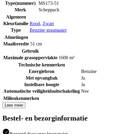
Type(nummer)
MS173-51
Merk
Scheppach
Algemeen
Kleurfamilie
Rood
,
Zwart
Type
Benzine grasmaaier
Afmetingen
Maaibreedte
51 cm
Gebruik
Maximale grasoppervlakte
1600 m²
Technische kenmerken
Energiebron
Benzine
Met opvangbak
Ja
Instelbare hoogte
Ja
Automatische veiligheidsuitschakeling
Nee
Milieukenmerken
Lees meer
Bestel- en bezorginformatie
Bezorgd door onze leverancier