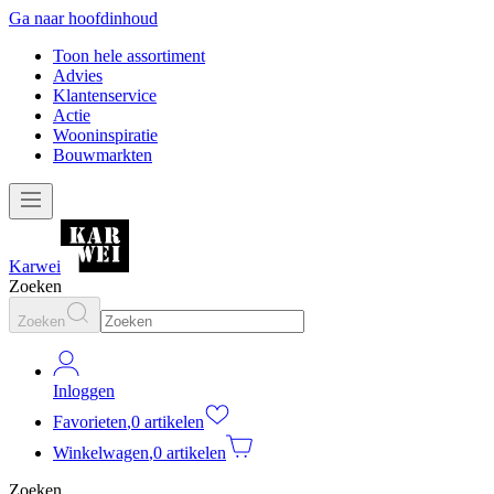
Ga naar hoofdinhoud
Toon hele assortiment
Advies
Klantenservice
Actie
Wooninspiratie
Bouwmarkten
Karwei
Zoeken
Zoeken
Inloggen
Favorieten
,
0 artikelen
Winkelwagen
,
0 artikelen
Zoeken