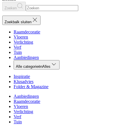
Zoeken
Zoekbalk sluiten
Raamdecoratie
Vloeren
Verlichting
Verf
Tuin
Aanbiedingen
Alle categorieën
Alles
Inspiratie
Klusadvies
Folder & Magazine
Aanbiedingen
Raamdecoratie
Vloeren
Verlichting
Verf
Tuin