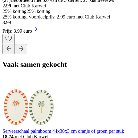
(
27
)
Beoordeeld met 5.0 van de 5 sterren, 27 klantreviews
2.99
met Club Karwei
25% korting
25% korting
25% korting, voordeelprijs: 2.99 euro met Club Karwei
3
.
99
Prijs: 3.99 euro
Vaak samen gekocht
Serveerschaal palmboom 44x30x3 cm oranje of groen per stuk
18.74
met Club Karwei