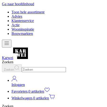
Ga naar hoofdinhoud
Toon hele assortiment
Advies
Klantenservice
Actie
Wooninspiratie
Bouwmarkten
Karwei
Zoeken
Zoeken
Inloggen
Favorieten
,
0 artikelen
Winkelwagen
,
0 artikelen
Zoeken