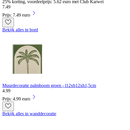
25% korting, voordeelprijs: 5.62 euro met Club Karwei
7
.
49
Prijs: 7.49 euro
Bekijk alles in bord
Muurdecoratie palmboom groen - l12xb12xh1,5cm
4
.
99
Prijs: 4.99 euro
Bekijk alles in wanddecoratie