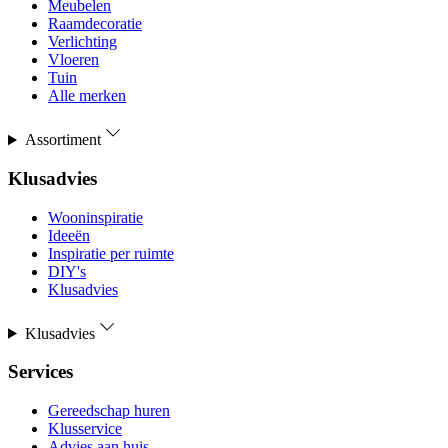
Meubelen
Raamdecoratie
Verlichting
Vloeren
Tuin
Alle merken
Assortiment
Klusadvies
Wooninspiratie
Ideeën
Inspiratie per ruimte
DIY's
Klusadvies
Klusadvies
Services
Gereedschap huren
Klusservice
Advies aan huis