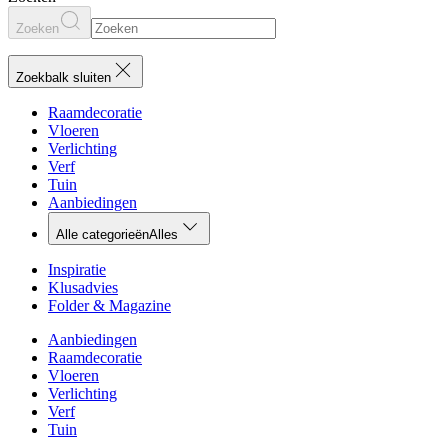
Zoeken
Zoekbalk sluiten
Raamdecoratie
Vloeren
Verlichting
Verf
Tuin
Aanbiedingen
Alle categorieën
Alles
Inspiratie
Klusadvies
Folder & Magazine
Aanbiedingen
Raamdecoratie
Vloeren
Verlichting
Verf
Tuin