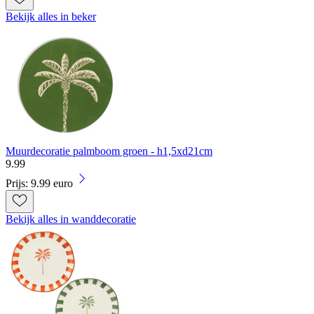
Bekijk alles in beker
Muurdecoratie palmboom groen - h1,5xd21cm
9
.
99
Prijs: 9.99 euro
Bekijk alles in wanddecoratie