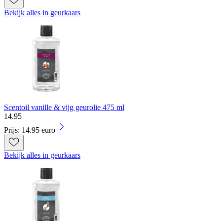
Bekijk alles in geurkaars
Scentoil vanille & vijg geurolie 475 ml
14
.
95
Prijs: 14.95 euro
Bekijk alles in geurkaars