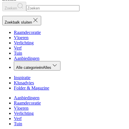
Zoeken
Zoekbalk sluiten
Raamdecoratie
Vloeren
Verlichting
Verf
Tuin
Aanbiedingen
Alle categorieën
Alles
Inspiratie
Klusadvies
Folder & Magazine
Aanbiedingen
Raamdecoratie
Vloeren
Verlichting
Verf
Tuin