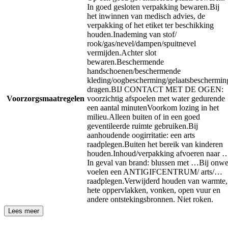
In goed gesloten verpakking bewaren.
Bij
het inwinnen van medisch advies, de
verpakking of het etiket ter beschikking
houden.
Inademing van stof/
rook/gas/nevel/dampen/spuitnevel
vermijden.
Achter slot
bewaren.
Beschermende
handschoenen/beschermende
kleding/oogbescherming/gelaatsbeschermin
dragen.
BIJ CONTACT MET DE OGEN:
Voorzorgsmaatregelen
voorzichtig afspoelen met water gedurende
een aantal minuten
Voorkom lozing in het
milieu.
Alleen buiten of in een goed
geventileerde ruimte gebruiken.
Bij
aanhoudende oogirritatie: een arts
raadplegen.
Buiten het bereik van kinderen
houden.
Inhoud/verpakking afvoeren naar 
In geval van brand: blussen met …
Bij onwe
voelen een ANTIGIFCENTRUM/ arts/…
raadplegen.
Verwijderd houden van warmte,
hete oppervlakken, vonken, open vuur en
andere ontstekingsbronnen. Niet roken.
Lees meer