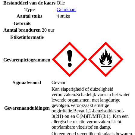
Bestanddeel van de kaars
Olie
Type
Geurkaars
Aantal stuks
4 stuks
Gebruik
Aantal branduren
20 uur
Etiketinformatie
Gevarenpictogrammen
Signaalwoord
Gevaar
Kan slaperigheid of duizeligheid
veroorzaken.
Schadelijk voor in het water
levende organismen, met langdurige
gevolgen.
Veroorzaakt ernstige
Gevarenaanduidingen
oogirritatie.
Bevat 1,2-benzisothiazool-
3(2H)-on en C(M)IT/MIT(3:1). Kan een
allergische reactie veroorzaken.
Licht
ontvlambare vloeistof en damp.
Op een goed geventileerde plaats bewaren.