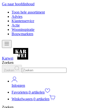
Ga naar hoofdinhoud
Toon hele assortiment
Advies
Klantenservice
Actie
Wooninspiratie
Bouwmarkten
Karwei
Zoeken
Zoeken
Inloggen
Favorieten
,
0 artikelen
Winkelwagen
,
0 artikelen
Zoeken