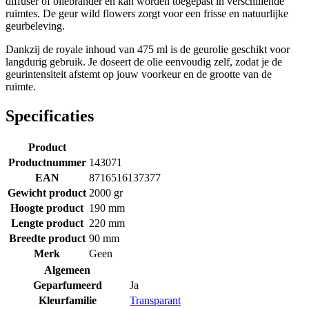
diffuser of oliebrander en kan worden toegepast in verschillende
ruimtes. De geur wild flowers zorgt voor een frisse en natuurlijke
geurbeleving.
Dankzij de royale inhoud van 475 ml is de geurolie geschikt voor
langdurig gebruik. Je doseert de olie eenvoudig zelf, zodat je de
geurintensiteit afstemt op jouw voorkeur en de grootte van de
ruimte.
Specificaties
Product
Productnummer
143071
EAN
8716516137377
Gewicht product
2000 gr
Hoogte product
190 mm
Lengte product
220 mm
Breedte product
90 mm
Merk
Geen
Algemeen
Geparfumeerd
Ja
Kleurfamilie
Transparant