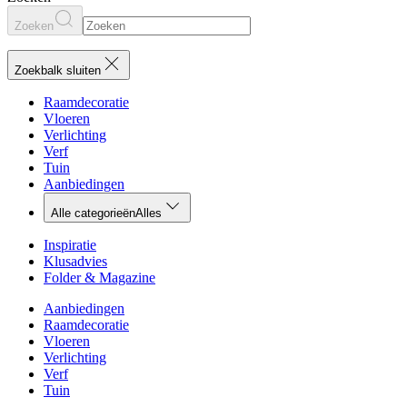
Zoeken
Zoekbalk sluiten
Raamdecoratie
Vloeren
Verlichting
Verf
Tuin
Aanbiedingen
Alle categorieën
Alles
Inspiratie
Klusadvies
Folder & Magazine
Aanbiedingen
Raamdecoratie
Vloeren
Verlichting
Verf
Tuin