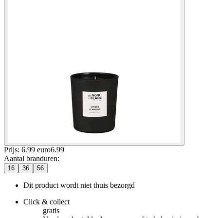
Prijs: 6.99 euro
6
.
99
Aantal branduren
:
16
36
56
Dit product wordt niet thuis bezorgd
Click & collect
gratis