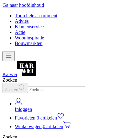
Ga naar hoofdinhoud
Toon hele assortiment
Advies
Klantenservice
Actie
Wooninspiratie
Bouwmarkten
Karwei
Zoeken
Zoeken
Inloggen
Favorieten
,
0 artikelen
Winkelwagen
,
0 artikelen
Zoeken