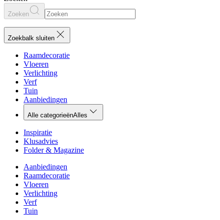
Zoeken
Zoekbalk sluiten
Raamdecoratie
Vloeren
Verlichting
Verf
Tuin
Aanbiedingen
Alle categorieën
Alles
Inspiratie
Klusadvies
Folder & Magazine
Aanbiedingen
Raamdecoratie
Vloeren
Verlichting
Verf
Tuin