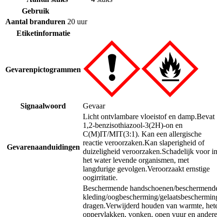
Gebruik
Aantal branduren
20 uur
Etiketinformatie
Gevarenpictogrammen
Signaalwoord
Gevaar
Licht ontvlambare vloeistof en damp.
Bevat
1,2-benzisothiazool-3(2H)-on en
C(M)IT/MIT(3:1). Kan een allergische
reactie veroorzaken.
Kan slaperigheid of
Gevarenaanduidingen
duizeligheid veroorzaken.
Schadelijk voor i
het water levende organismen, met
langdurige gevolgen.
Veroorzaakt ernstige
oogirritatie.
Beschermende handschoenen/beschermend
kleding/oogbescherming/gelaatsbeschermin
dragen.
Verwijderd houden van warmte, het
oppervlakken, vonken, open vuur en ander