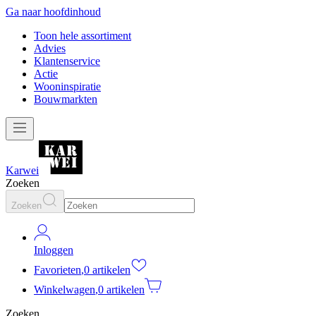
Ga naar hoofdinhoud
Toon hele assortiment
Advies
Klantenservice
Actie
Wooninspiratie
Bouwmarkten
Karwei
Zoeken
Zoeken
Inloggen
Favorieten
,
0 artikelen
Winkelwagen
,
0 artikelen
Zoeken