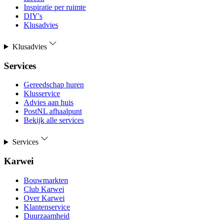
Inspiratie per ruimte
DIY's
Klusadvies
Klusadvies
Services
Gereedschap huren
Klusservice
Advies aan huis
PostNL afhaalpunt
Bekijk alle services
Services
Karwei
Bouwmarkten
Club Karwei
Over Karwei
Klantenservice
Duurzaamheid