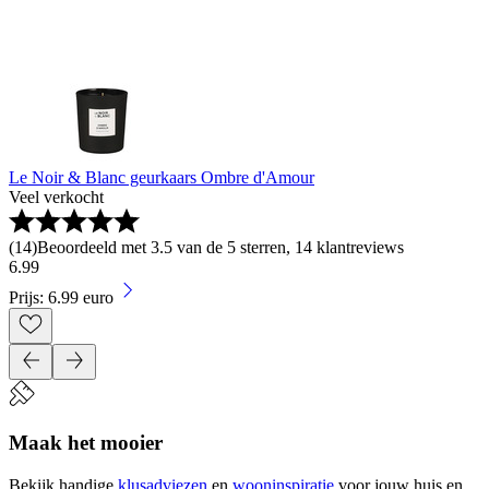
Le Noir & Blanc geurkaars Ombre d'Amour
Veel verkocht
(
14
)
Beoordeeld met 3.5 van de 5 sterren, 14 klantreviews
6
.
99
Prijs: 6.99 euro
Maak het mooier
Bekijk handige
klusadviezen
en
wooninspiratie
voor jouw huis en