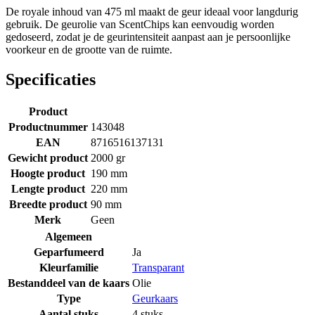
De royale inhoud van 475 ml maakt de geur ideaal voor langdurig
gebruik. De geurolie van ScentChips kan eenvoudig worden
gedoseerd, zodat je de geurintensiteit aanpast aan je persoonlijke
voorkeur en de grootte van de ruimte.
Specificaties
Product
Productnummer
143048
EAN
8716516137131
Gewicht product
2000 gr
Hoogte product
190 mm
Lengte product
220 mm
Breedte product
90 mm
Merk
Geen
Algemeen
Geparfumeerd
Ja
Kleurfamilie
Transparant
Bestanddeel van de kaars
Olie
Type
Geurkaars
Aantal stuks
4 stuks