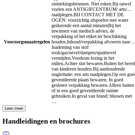
ontstekingsbronnen. Niet roken.
Bij onwel
voelen een ANTIGIFCENTRUM/ arts/…
raadplegen.
BIJ CONTACT MET DE
OGEN: voorzichtig afspoelen met water
gedurende een aantal minuten
Bij het
inwinnen van medisch advies, de
verpakking of het etiket ter beschikking
Voorzorgsmaatregelen
houden.
Inhoud/verpakking afvoeren naar 
Inademing van stof/
rook/gas/nevel/dampen/spuitnevel
vermijden.
Voorkom lozing in het
milieu.
Achter slot bewaren.
Buiten het berei
van kinderen houden.
Bij aanhoudende
oogirritatie: een arts raadplegen.
Op een goe
geventileerde plaats bewaren. In goed
gesloten verpakking bewaren.
Alleen buiten
of in een goed geventileerde ruimte
gebruiken.
In geval van brand: blussen met
…
Lees meer
Handleidingen en brochures