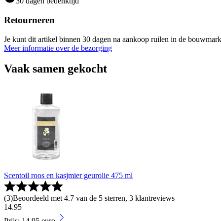
30 dagen bedenktijd
Retourneren
Je kunt dit artikel binnen 30 dagen na aankoop ruilen in de bouwmark
Meer informatie over de bezorging
Vaak samen gekocht
Scentoil roos en kasjmier geurolie 475 ml
(
3
)
Beoordeeld met 4.7 van de 5 sterren, 3 klantreviews
14
.
95
Prijs: 14.95 euro