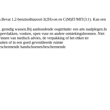
.
Bevat 1,2-benzisothiazool-3(2H)-on en C(M)IT/MIT(3:1). Kan een
… grondig wassen.
Bij aanhoudende oogirritatie: een arts raadplegen.
In
pervlakken, vonken, open vuur en andere ontstekingsbronnen. Niet
winnen van medisch advies, de verpakking of het etiket ter
uiten of in een goed geventileerde ruimte
eschermende handschoenen/beschermende