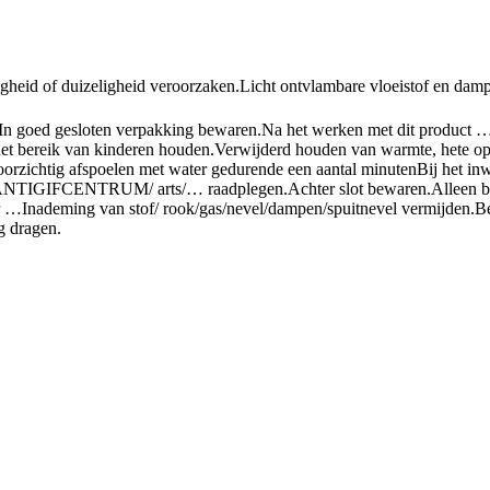
gheid of duizeligheid veroorzaken.
Licht ontvlambare vloeistof en damp
 In goed gesloten verpakking bewaren.
Na het werken met dit product 
et bereik van kinderen houden.
Verwijderd houden van warmte, hete op
htig afspoelen met water gedurende een aantal minuten
Bij het in
n ANTIGIFCENTRUM/ arts/… raadplegen.
Achter slot bewaren.
Alleen b
r …
Inademing van stof/ rook/gas/nevel/dampen/spuitnevel vermijden.
B
g dragen.