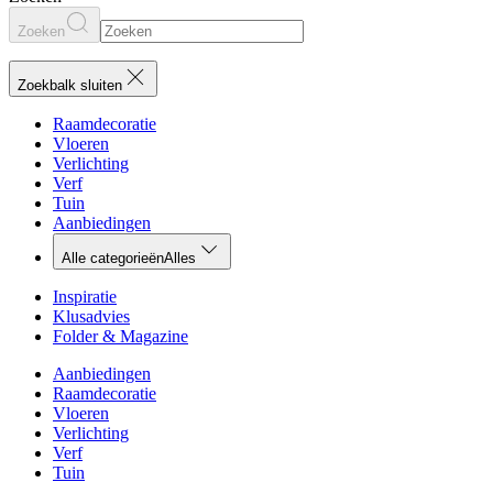
Zoeken
Zoekbalk sluiten
Raamdecoratie
Vloeren
Verlichting
Verf
Tuin
Aanbiedingen
Alle categorieën
Alles
Inspiratie
Klusadvies
Folder & Magazine
Aanbiedingen
Raamdecoratie
Vloeren
Verlichting
Verf
Tuin