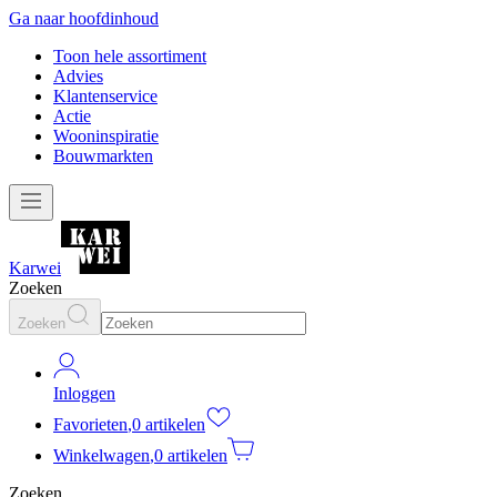
Ga naar hoofdinhoud
Toon hele assortiment
Advies
Klantenservice
Actie
Wooninspiratie
Bouwmarkten
Karwei
Zoeken
Zoeken
Inloggen
Favorieten
,
0 artikelen
Winkelwagen
,
0 artikelen
Zoeken