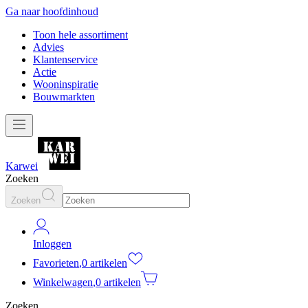
Ga naar hoofdinhoud
Toon hele assortiment
Advies
Klantenservice
Actie
Wooninspiratie
Bouwmarkten
Karwei
Zoeken
Zoeken
Inloggen
Favorieten
,
0 artikelen
Winkelwagen
,
0 artikelen
Zoeken