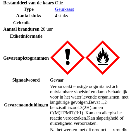
Bestanddeel van de kaars
Olie
Type
Geurkaars
Aantal stuks
4 stuks
Gebruik
Aantal branduren
20 uur
Etiketinformatie
Gevarenpictogrammen
Signaalwoord
Gevaar
Veroorzaakt ernstige oogirritatie.
Licht
ontvlambare vloeistof en damp.
Schadelijk
voor in het water levende organismen, met
langdurige gevolgen.
Bevat 1,2-
Gevarenaanduidingen
benzisothiazool-3(2H)-on en
C(M)IT/MIT(3:1). Kan een allergische
reactie veroorzaken.
Kan slaperigheid of
duizeligheid veroorzaken.
Na het werken met dit product … grondig