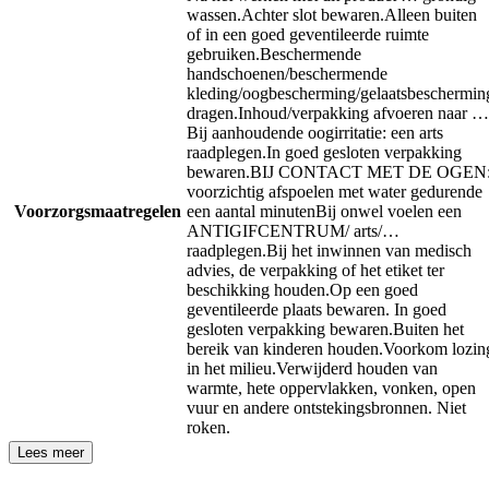
wassen.
Achter slot bewaren.
Alleen buiten
of in een goed geventileerde ruimte
gebruiken.
Beschermende
handschoenen/beschermende
kleding/oogbescherming/gelaatsbeschermin
dragen.
Inhoud/verpakking afvoeren naar …
Bij aanhoudende oogirritatie: een arts
raadplegen.
In goed gesloten verpakking
bewaren.
BIJ CONTACT MET DE OGEN
voorzichtig afspoelen met water gedurende
Voorzorgsmaatregelen
een aantal minuten
Bij onwel voelen een
ANTIGIFCENTRUM/ arts/…
raadplegen.
Bij het inwinnen van medisch
advies, de verpakking of het etiket ter
beschikking houden.
Op een goed
geventileerde plaats bewaren. In goed
gesloten verpakking bewaren.
Buiten het
bereik van kinderen houden.
Voorkom lozin
in het milieu.
Verwijderd houden van
warmte, hete oppervlakken, vonken, open
vuur en andere ontstekingsbronnen. Niet
roken.
Lees meer