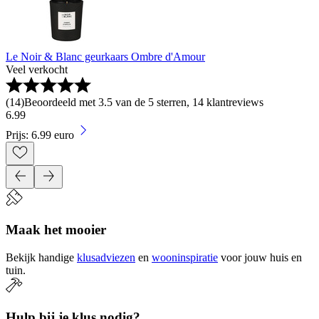
Le Noir & Blanc geurkaars Ombre d'Amour
Veel verkocht
(
14
)
Beoordeeld met 3.5 van de 5 sterren, 14 klantreviews
6
.
99
Prijs: 6.99 euro
Maak het mooier
Bekijk handige
klusadviezen
en
wooninspiratie
voor jouw huis en
tuin.
Hulp bij je klus nodig?