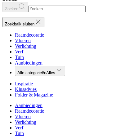
Zoeken
Zoekbalk sluiten
Raamdecoratie
Vloeren
Verlichting
Verf
Tuin
Aanbiedingen
Alle categorieën
Alles
Inspiratie
Klusadvies
Folder & Magazine
Aanbiedingen
Raamdecoratie
Vloeren
Verlichting
Verf
Tuin