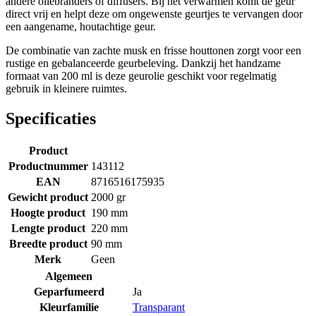
andere oliebranders of diffusers. Bij het verwarmen komt de geur
direct vrij en helpt deze om ongewenste geurtjes te vervangen door
een aangename, houtachtige geur.
De combinatie van zachte musk en frisse houttonen zorgt voor een
rustige en gebalanceerde geurbeleving. Dankzij het handzame
formaat van 200 ml is deze geurolie geschikt voor regelmatig
gebruik in kleinere ruimtes.
Specificaties
Product
Productnummer
143112
EAN
8716516175935
Gewicht product
2000 gr
Hoogte product
190 mm
Lengte product
220 mm
Breedte product
90 mm
Merk
Geen
Algemeen
Geparfumeerd
Ja
Kleurfamilie
Transparant