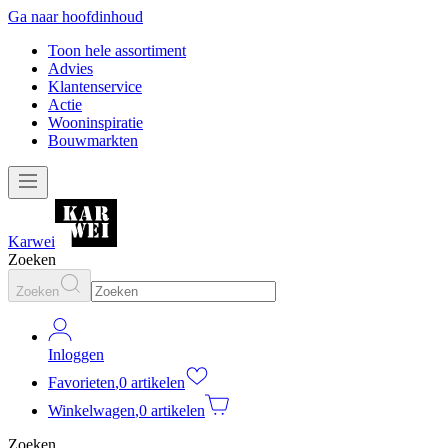
Ga naar hoofdinhoud
Toon hele assortiment
Advies
Klantenservice
Actie
Wooninspiratie
Bouwmarkten
Karwei
Zoeken
Zoeken
Inloggen
Favorieten
,
0 artikelen
Winkelwagen
,
0 artikelen
Zoeken