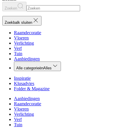
Zoeken
Zoekbalk sluiten
Raamdecoratie
Vloeren
Verlichting
Verf
Tuin
Aanbiedingen
Alle categorieën
Alles
Inspiratie
Klusadvies
Folder & Magazine
Aanbiedingen
Raamdecoratie
Vloeren
Verlichting
Verf
Tuin