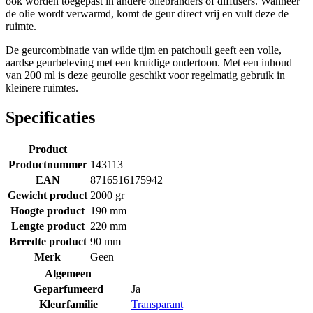
ook worden toegepast in andere oliebranders of diffusers. Wanneer
de olie wordt verwarmd, komt de geur direct vrij en vult deze de
ruimte.
De geurcombinatie van wilde tijm en patchouli geeft een volle,
aardse geurbeleving met een kruidige ondertoon. Met een inhoud
van 200 ml is deze geurolie geschikt voor regelmatig gebruik in
kleinere ruimtes.
Specificaties
Product
Productnummer
143113
EAN
8716516175942
Gewicht product
2000 gr
Hoogte product
190 mm
Lengte product
220 mm
Breedte product
90 mm
Merk
Geen
Algemeen
Geparfumeerd
Ja
Kleurfamilie
Transparant