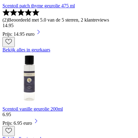
Scentoil patch thyme geurolie 475 ml
(
2
)
Beoordeeld met 5.0 van de 5 sterren, 2 klantreviews
14
.
95
Prijs: 14.95 euro
Bekijk alles in geurkaars
Scentoil vanille geurolie 200ml
6
.
95
Prijs: 6.95 euro