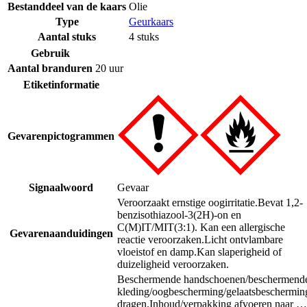
Bestanddeel van de kaars
Olie
Type
Geurkaars
Aantal stuks
4 stuks
Gebruik
Aantal branduren
20 uur
Etiketinformatie
Gevarenpictogrammen
Signaalwoord
Gevaar
Veroorzaakt ernstige oogirritatie.
Bevat 1,2-
benzisothiazool-3(2H)-on en
C(M)IT/MIT(3:1). Kan een allergische
Gevarenaanduidingen
reactie veroorzaken.
Licht ontvlambare
vloeistof en damp.
Kan slaperigheid of
duizeligheid veroorzaken.
Beschermende handschoenen/beschermend
kleding/oogbescherming/gelaatsbeschermin
dragen.
Inhoud/verpakking afvoeren naar …