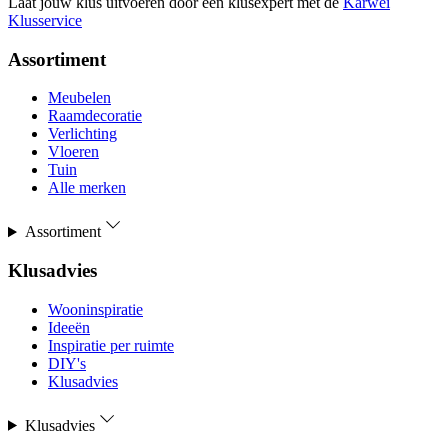
Laat jouw klus uitvoeren door een klusexpert met de
Karwei
Klusservice
Assortiment
Meubelen
Raamdecoratie
Verlichting
Vloeren
Tuin
Alle merken
Assortiment
Klusadvies
Wooninspiratie
Ideeën
Inspiratie per ruimte
DIY's
Klusadvies
Klusadvies