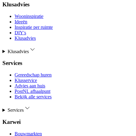
Klusadvies
Wooninspiratie
Ideeën
Inspiratie per ruimte
DIY's
Klusadvies
Klusadvies
Services
Gereedschap huren
Klusservice
Advies aan huis
PostNL afhaalpunt
Bekijk alle services
Services
Karwei
Bouwmarkten