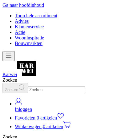
Ga naar hoofdinhoud
Toon hele assortiment
Advies
Klantenservice
Actie
Wooninspiratie
Bouwmarkten
Karwei
Zoeken
Zoeken
Inloggen
Favorieten
,
0 artikelen
Winkelwagen
,
0 artikelen
Zoeken