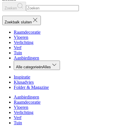
Zoeken
Zoekbalk sluiten
Raamdecoratie
Vloeren
Verlichting
Verf
Tuin
Aanbiedingen
Alle categorieën
Alles
Inspiratie
Klusadvies
Folder & Magazine
Aanbiedingen
Raamdecoratie
Vloeren
Verlichting
Verf
Tuin