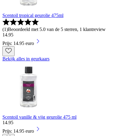
Scentoil tropical geurolie 475ml
(
1
)
Beoordeeld met 5.0 van de 5 sterren, 1 klantreview
14
.
95
Prijs: 14.95 euro
Bekijk alles in geurkaars
Scentoil vanille & vijg geurolie 475 ml
14
.
95
Prijs: 14.95 euro