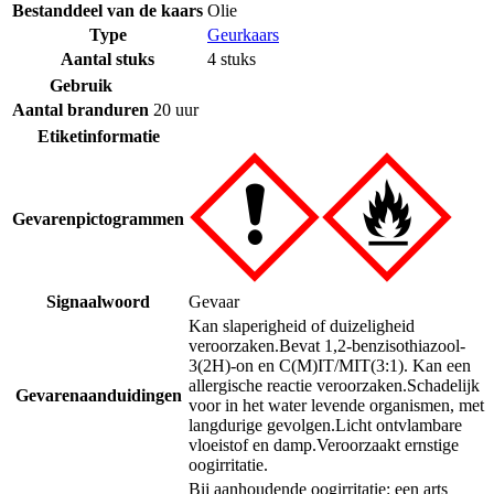
Bestanddeel van de kaars
Olie
Type
Geurkaars
Aantal stuks
4 stuks
Gebruik
Aantal branduren
20 uur
Etiketinformatie
Gevarenpictogrammen
Signaalwoord
Gevaar
Kan slaperigheid of duizeligheid
veroorzaken.
Bevat 1,2-benzisothiazool-
3(2H)-on en C(M)IT/MIT(3:1). Kan een
allergische reactie veroorzaken.
Schadelijk
Gevarenaanduidingen
voor in het water levende organismen, met
langdurige gevolgen.
Licht ontvlambare
vloeistof en damp.
Veroorzaakt ernstige
oogirritatie.
Bij aanhoudende oogirritatie: een arts