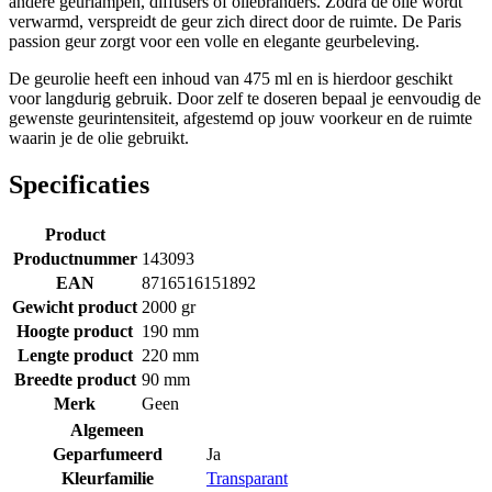
andere geurlampen, diffusers of oliebranders. Zodra de olie wordt
verwarmd, verspreidt de geur zich direct door de ruimte. De Paris
passion geur zorgt voor een volle en elegante geurbeleving.
De geurolie heeft een inhoud van 475 ml en is hierdoor geschikt
voor langdurig gebruik. Door zelf te doseren bepaal je eenvoudig de
gewenste geurintensiteit, afgestemd op jouw voorkeur en de ruimte
waarin je de olie gebruikt.
Specificaties
Product
Productnummer
143093
EAN
8716516151892
Gewicht product
2000 gr
Hoogte product
190 mm
Lengte product
220 mm
Breedte product
90 mm
Merk
Geen
Algemeen
Geparfumeerd
Ja
Kleurfamilie
Transparant