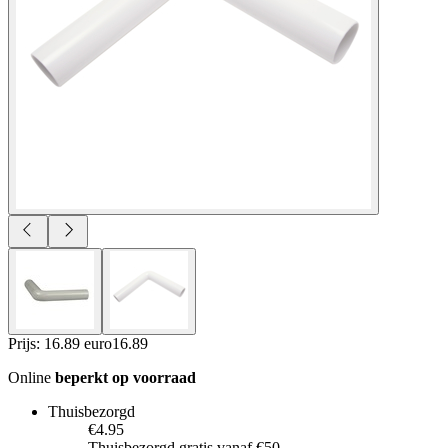
Prijs: 16.89 euro
16
.
89
Online
beperkt op voorraad
Thuisbezorgd
€4.95
Thuisbezorgd gratis vanaf €50