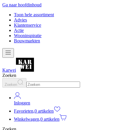
Ga naar hoofdinhoud
Toon hele assortiment
Advies
Klantenservice
Actie
Wooninspiratie
Bouwmarkten
Karwei
Zoeken
Zoeken
Inloggen
Favorieten
,
0 artikelen
Winkelwagen
,
0 artikelen
Zoeken