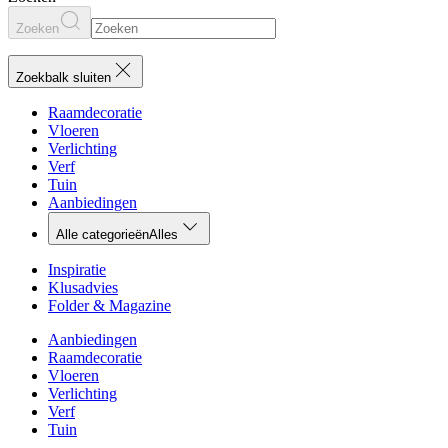
Zoeken
Zoekbalk sluiten
Raamdecoratie
Vloeren
Verlichting
Verf
Tuin
Aanbiedingen
Alle categorieën
Alles
Inspiratie
Klusadvies
Folder & Magazine
Aanbiedingen
Raamdecoratie
Vloeren
Verlichting
Verf
Tuin