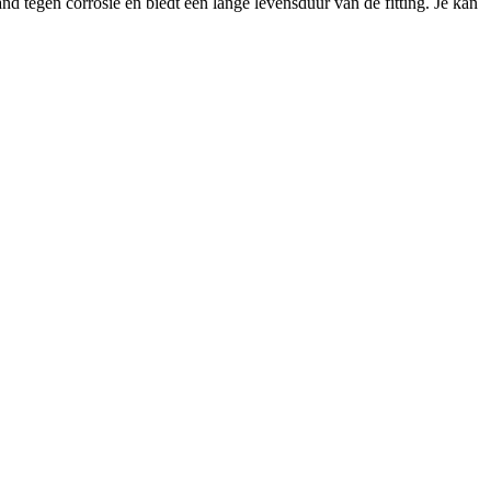
nd tegen corrosie en biedt een lange levensduur van de fitting. Je kan