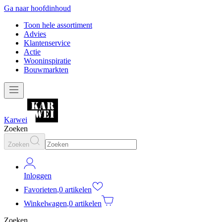
Ga naar hoofdinhoud
Toon hele assortiment
Advies
Klantenservice
Actie
Wooninspiratie
Bouwmarkten
Karwei
Zoeken
Zoeken
Inloggen
Favorieten
,
0 artikelen
Winkelwagen
,
0 artikelen
Zoeken