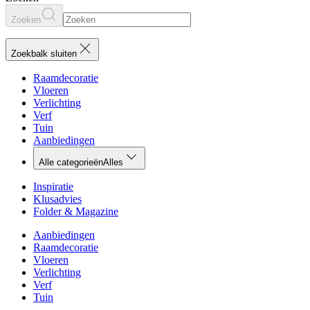
Zoeken
Zoekbalk sluiten
Raamdecoratie
Vloeren
Verlichting
Verf
Tuin
Aanbiedingen
Alle categorieën
Alles
Inspiratie
Klusadvies
Folder & Magazine
Aanbiedingen
Raamdecoratie
Vloeren
Verlichting
Verf
Tuin