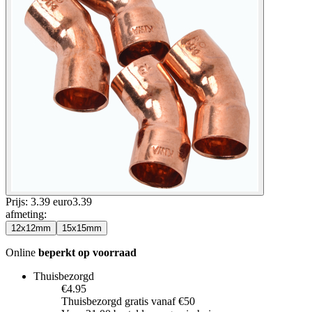
Prijs: 3.39 euro
3
.
39
afmeting
:
12x12mm
15x15mm
Online
beperkt op voorraad
Thuisbezorgd
€4.95
Thuisbezorgd gratis vanaf €50