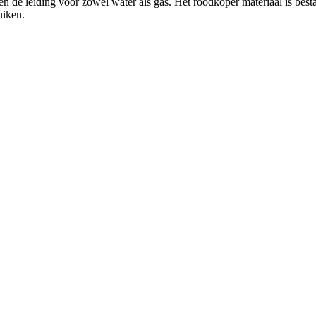
n de leiding voor zowel water als gas. Het roodkoper materiaal is besta
uiken.