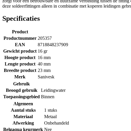
zorgt voor een betrouwbare en duurzame verbinding tussen de fitting e
deze soldeerfittingen alleen in combinatie met koperen leidingen gebr
Specificaties
Product
Productnummer
205357
EAN
8718848237909
Gewicht product
16 gr
Hoogte product
16 mm
Lengte product
40 mm
Breedte product
23 mm
Merk
Sanivesk
Gebruik
Beoogd gebruik
Leidingwater
Toepassingsgebied
Binnen
Algemeen
Aantal stuks
1 stuks
Materiaal
Metaal
Afwerking
Onbehandeld
Belgaqua keurmerk
Nee