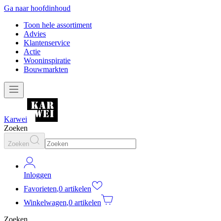
Ga naar hoofdinhoud
Toon hele assortiment
Advies
Klantenservice
Actie
Wooninspiratie
Bouwmarkten
Karwei
Zoeken
Zoeken
Inloggen
Favorieten
,
0 artikelen
Winkelwagen
,
0 artikelen
Zoeken