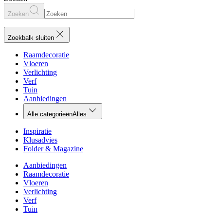
Zoeken
Zoekbalk sluiten
Raamdecoratie
Vloeren
Verlichting
Verf
Tuin
Aanbiedingen
Alle categorieën
Alles
Inspiratie
Klusadvies
Folder & Magazine
Aanbiedingen
Raamdecoratie
Vloeren
Verlichting
Verf
Tuin