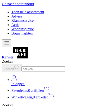
Ga naar hoofdinhoud
Toon hele assortiment
Advies
Klantenservice
Actie
Wooninspiratie
Bouwmarkten
Karwei
Zoeken
Zoeken
Inloggen
Favorieten
,
0 artikelen
Winkelwagen
,
0 artikelen
Zoeken