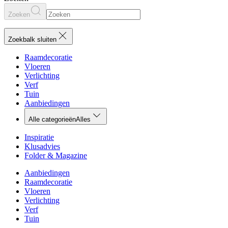
Zoeken
Zoekbalk sluiten
Raamdecoratie
Vloeren
Verlichting
Verf
Tuin
Aanbiedingen
Alle categorieën
Alles
Inspiratie
Klusadvies
Folder & Magazine
Aanbiedingen
Raamdecoratie
Vloeren
Verlichting
Verf
Tuin