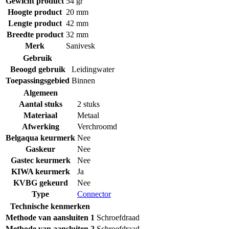
Gewicht product
54 gr
Hoogte product
20 mm
Lengte product
42 mm
Breedte product
32 mm
Merk
Sanivesk
Gebruik
Beoogd gebruik
Leidingwater
Toepassingsgebied
Binnen
Algemeen
Aantal stuks
2 stuks
Materiaal
Metaal
Afwerking
Verchroomd
Belgaqua keurmerk
Nee
Gaskeur
Nee
Gastec keurmerk
Nee
KIWA keurmerk
Ja
KVBG gekeurd
Nee
Type
Connector
Technische kenmerken
Methode van aansluiten 1
Schroefdraad
Methode van aansluiten 2
Schroefdraad