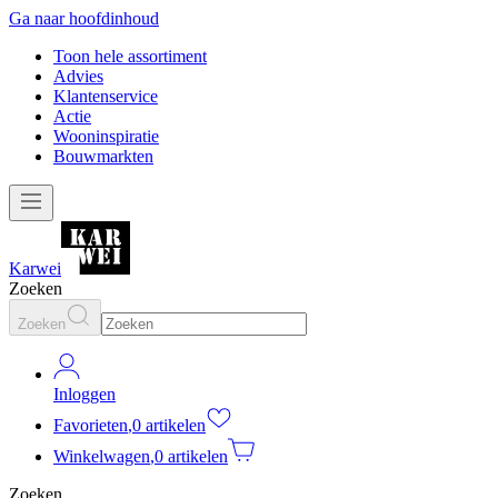
Ga naar hoofdinhoud
Toon hele assortiment
Advies
Klantenservice
Actie
Wooninspiratie
Bouwmarkten
Karwei
Zoeken
Zoeken
Inloggen
Favorieten
,
0 artikelen
Winkelwagen
,
0 artikelen
Zoeken