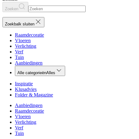
Zoeken
Zoekbalk sluiten
Raamdecoratie
Vloeren
Verlichting
Verf
Tuin
Aanbiedingen
Alle categorieën
Alles
Inspiratie
Klusadvies
Folder & Magazine
Aanbiedingen
Raamdecoratie
Vloeren
Verlichting
Verf
Tuin