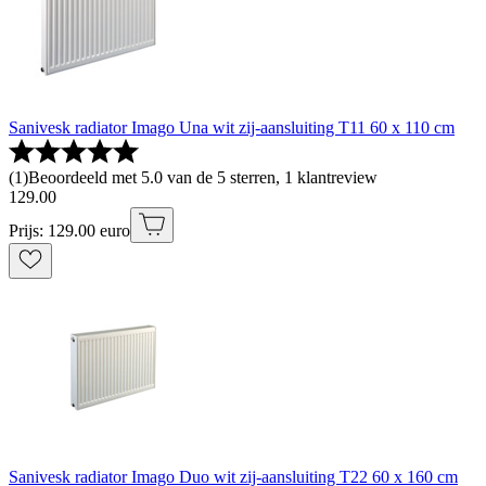
Sanivesk radiator Imago Una wit zij-aansluiting T11 60 x 110 cm
(
1
)
Beoordeeld met 5.0 van de 5 sterren, 1 klantreview
129
.
00
Prijs: 129.00 euro
Sanivesk radiator Imago Duo wit zij-aansluiting T22 60 x 160 cm