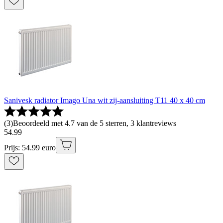
Sanivesk radiator Imago Una wit zij-aansluiting T11 40 x 40 cm
(
3
)
Beoordeeld met 4.7 van de 5 sterren, 3 klantreviews
54
.
99
Prijs: 54.99 euro