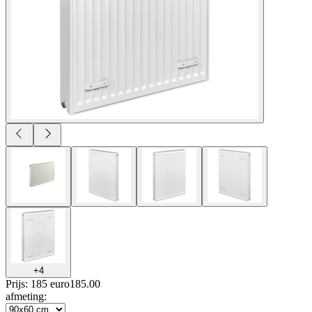
+
4
Prijs: 185 euro
185
.
00
afmeting
: