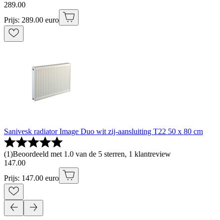
289
.
00
Prijs: 289.00 euro
Sanivesk radiator Image Duo wit zij-aansluiting T22 50 x 80 cm
(
1
)
Beoordeeld met 1.0 van de 5 sterren, 1 klantreview
147
.
00
Prijs: 147.00 euro