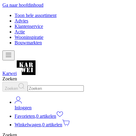
Ga naar hoofdinhoud
Toon hele assortiment
Advies
Klantenservice
Actie
Wooninspiratie
Bouwmarkten
Karwei
Zoeken
Zoeken
Inloggen
Favorieten
,
0 artikelen
Winkelwagen
,
0 artikelen
Zoeken