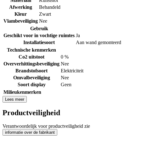
Materiaal
Kunststof
Afwerking
Behandeld
Kleur
Zwart
Vlambeveiliging
Nee
Gebruik
Geschikt voor in vochtige ruimtes
Ja
Installatiesoort
Aan wand gemonteerd
Technische kenmerken
Co2 uitstoot
0 %
Oververhittingsbeveiliging
Nee
Brandstofsoort
Elektriciteit
Omvalbeveiliging
Nee
Soort display
Geen
Milieukenmerken
Lees meer
Productveiligheid
Verantwoordelijk voor productveiligheid zie
informatie over de fabrikant