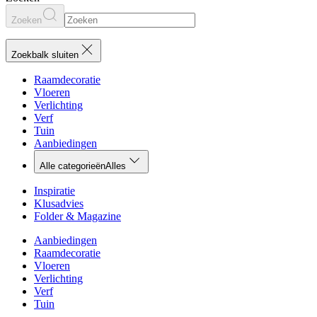
Zoeken
Zoekbalk sluiten
Raamdecoratie
Vloeren
Verlichting
Verf
Tuin
Aanbiedingen
Alle categorieën
Alles
Inspiratie
Klusadvies
Folder & Magazine
Aanbiedingen
Raamdecoratie
Vloeren
Verlichting
Verf
Tuin