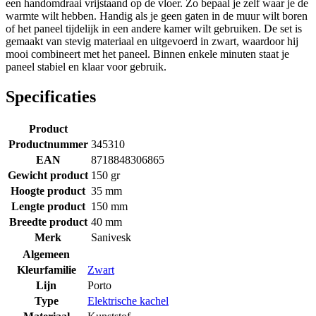
een handomdraai vrijstaand op de vloer. Zo bepaal je zelf waar je de
warmte wilt hebben. Handig als je geen gaten in de muur wilt boren
of het paneel tijdelijk in een andere kamer wilt gebruiken. De set is
gemaakt van stevig materiaal en uitgevoerd in zwart, waardoor hij
mooi combineert met het paneel. Binnen enkele minuten staat je
paneel stabiel en klaar voor gebruik.
Specificaties
Product
Productnummer
345310
EAN
8718848306865
Gewicht product
150 gr
Hoogte product
35 mm
Lengte product
150 mm
Breedte product
40 mm
Merk
Sanivesk
Algemeen
Kleurfamilie
Zwart
Lijn
Porto
Type
Elektrische kachel