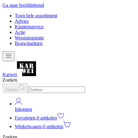
Ga naar hoofdinhoud
Toon hele assortiment
Advies
Klantenservice
Actie
Wooninspiratie
Bouwmarkten
Karwei
Zoeken
Zoeken
Inloggen
Favorieten
,
0 artikelen
Winkelwagen
,
0 artikelen
Zoeken