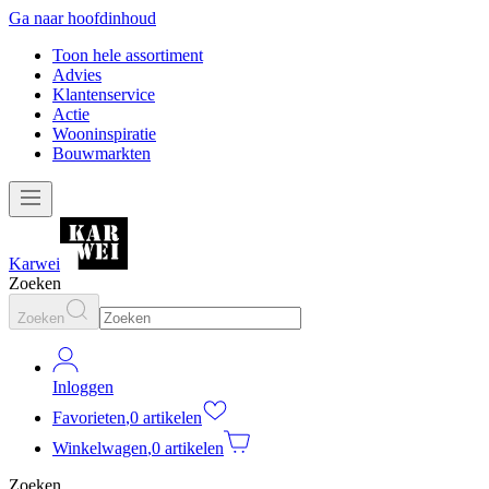
Ga naar hoofdinhoud
Toon hele assortiment
Advies
Klantenservice
Actie
Wooninspiratie
Bouwmarkten
Karwei
Zoeken
Zoeken
Inloggen
Favorieten
,
0 artikelen
Winkelwagen
,
0 artikelen
Zoeken