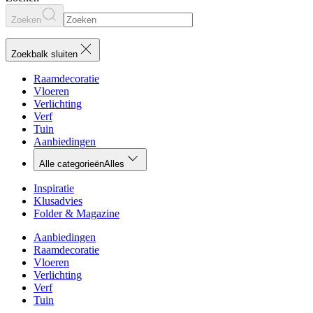
Zoeken
Zoekbalk sluiten
Raamdecoratie
Vloeren
Verlichting
Verf
Tuin
Aanbiedingen
Alle categorieën
Alles
Inspiratie
Klusadvies
Folder & Magazine
Aanbiedingen
Raamdecoratie
Vloeren
Verlichting
Verf
Tuin