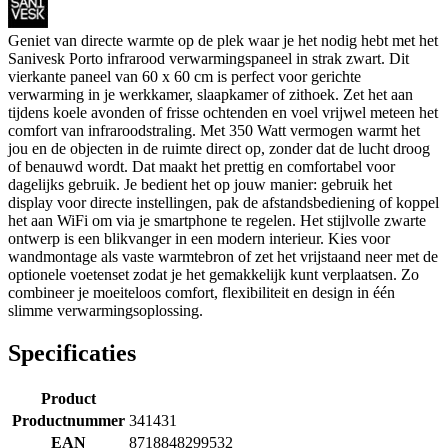
Geniet van directe warmte op de plek waar je het nodig hebt met het
Sanivesk Porto infrarood verwarmingspaneel in strak zwart. Dit
vierkante paneel van 60 x 60 cm is perfect voor gerichte
verwarming in je werkkamer, slaapkamer of zithoek. Zet het aan
tijdens koele avonden of frisse ochtenden en voel vrijwel meteen het
comfort van infraroodstraling. Met 350 Watt vermogen warmt het
jou en de objecten in de ruimte direct op, zonder dat de lucht droog
of benauwd wordt. Dat maakt het prettig en comfortabel voor
dagelijks gebruik. Je bedient het op jouw manier: gebruik het
display voor directe instellingen, pak de afstandsbediening of koppel
het aan WiFi om via je smartphone te regelen. Het stijlvolle zwarte
ontwerp is een blikvanger in een modern interieur. Kies voor
wandmontage als vaste warmtebron of zet het vrijstaand neer met de
optionele voetenset zodat je het gemakkelijk kunt verplaatsen. Zo
combineer je moeiteloos comfort, flexibiliteit en design in één
slimme verwarmingsoplossing.
Specificaties
Product
Productnummer
341431
EAN
8718848299532