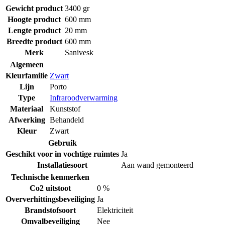
Gewicht product
3400 gr
Hoogte product
600 mm
Lengte product
20 mm
Breedte product
600 mm
Merk
Sanivesk
Algemeen
Kleurfamilie
Zwart
Lijn
Porto
Type
Infraroodverwarming
Materiaal
Kunststof
Afwerking
Behandeld
Kleur
Zwart
Gebruik
Geschikt voor in vochtige ruimtes
Ja
Installatiesoort
Aan wand gemonteerd
Technische kenmerken
Co2 uitstoot
0 %
Oververhittingsbeveiliging
Ja
Brandstofsoort
Elektriciteit
Omvalbeveiliging
Nee