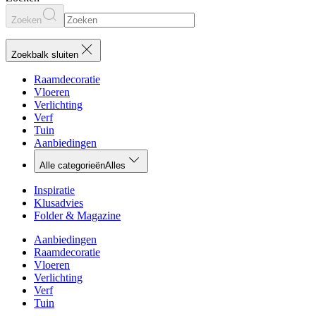
Zoeken
Zoekbalk sluiten
Raamdecoratie
Vloeren
Verlichting
Verf
Tuin
Aanbiedingen
Alle categorieën
Alles
Inspiratie
Klusadvies
Folder & Magazine
Aanbiedingen
Raamdecoratie
Vloeren
Verlichting
Verf
Tuin