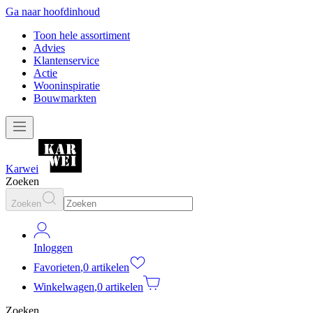
Ga naar hoofdinhoud
Toon hele assortiment
Advies
Klantenservice
Actie
Wooninspiratie
Bouwmarkten
Karwei
Zoeken
Zoeken
Inloggen
Favorieten
,
0 artikelen
Winkelwagen
,
0 artikelen
Zoeken