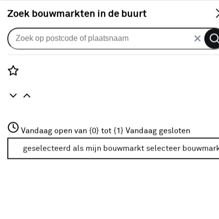
S
Zoek bouwmarkten in de buurt
Ventilatieroosters
Je gekozen filters:
wis filters
Rozenstraat 3
Vandaag open van {0} tot {1}
Vandaag gesloten
Type
Overdrukrooster
3772JH Amersfoort
+31 01234567
geselecteerd als mijn bouwmarkt
selecteer bouwmar
Meer over deze bouwmarkt
Type
Schoepenrooster
(30)
Schuifrooster
(12)