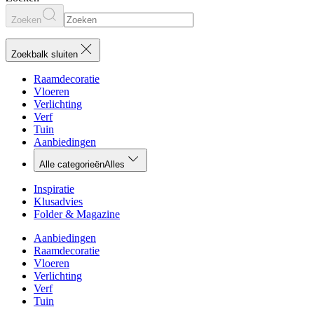
Zoeken
Zoekbalk sluiten
Raamdecoratie
Vloeren
Verlichting
Verf
Tuin
Aanbiedingen
Alle categorieën
Alles
Inspiratie
Klusadvies
Folder & Magazine
Aanbiedingen
Raamdecoratie
Vloeren
Verlichting
Verf
Tuin