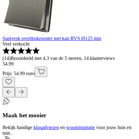
Sanivesk overdrukrooster met kap RVS Ø125 mm
Veel verkocht
(
14
)
Beoordeeld met 4.3 van de 5 sterren, 14 klantreviews
54
.
99
Prijs: 54.99 euro
Maak het mooier
Bekijk handige
klusadviezen
en
wooninspiratie
voor jouw huis en
tuin.