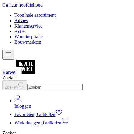
Ga naar hoofdinhoud
Toon hele assortiment
Advies
Klantenservice
Actie
Wooninspiratie
Bouwmarkten
Karwei
Zoeken
Zoeken
Inloggen
Favorieten
,
0 artikelen
Winkelwagen
,
0 artikelen
Zoeken