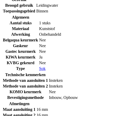
Beoogd gebruik
Leidingwater
Toepassingsgebied
Binnen
Algemeen
Aantal stuks
1 stuks
Materiaal
Kunststof
Afwerking
Onbehandeld
Belgaqua keurmerk
Nee
Gaskeur
Nee
Gastec keurmerk
Nee
KIWA keurmerk
Ja
KVBG gekeurd
Nee
Type
Sok
Technische kenmerken
Methode van aansluiten 1
Insteken
Methode van aansluiten 2
Insteken
KOMO keurmerk
Nee
Bevestigingsmethode
Inbouw
,
Opbouw
Afmetingen
Maat aansluiting 1
16 mm
Maat aansluiting 2
16 mm