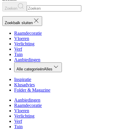
Zoeken
Zoekbalk sluiten
Raamdecoratie
Vloeren
Verlichting
Verf
Tuin
Aanbiedingen
Alle categorieën
Alles
Inspiratie
Klusadvies
Folder & Magazine
Aanbiedingen
Raamdecoratie
Vloeren
Verlichting
Verf
Tuin