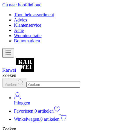
Ga naar hoofdinhoud
Toon hele assortiment
Advies
Klantenservice
Actie
Wooninspiratie
Bouwmarkten
Karwei
Zoeken
Zoeken
Inloggen
Favorieten
,
0 artikelen
Winkelwagen
,
0 artikelen
Zoeken