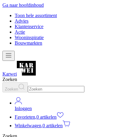
Ga naar hoofdinhoud
Toon hele assortiment
Advies
Klantenservice
Actie
Wooninspiratie
Bouwmarkten
Karwei
Zoeken
Zoeken
Inloggen
Favorieten
,
0 artikelen
Winkelwagen
,
0 artikelen
Zoeken