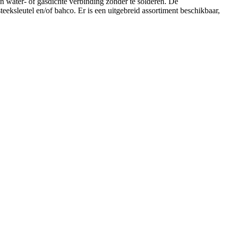
ater- of gasdichte verbinding zonder te solderen. De
eeksleutel en/of bahco. Er is een uitgebreid assortiment beschikbaar,