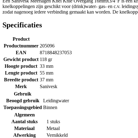
Een Sanivesk Meerlagen Knel Knie Overgang 16mmx3/4"F is een knelk
knelkoppelingen zijn geschikt voor (drink)water- gas- en c.v. leiding
zodat nagenoeg iedere verbinding gemaakt kan worden. De knelkopp
Specificaties
Product
Productnummer
205096
EAN
8718848237053
Gewicht product
118 gr
Hoogte product
33 mm
Lengte product
55 mm
Breedte product
37 mm
Merk
Sanivesk
Gebruik
Beoogd gebruik
Leidingwater
Toepassingsgebied
Binnen
Algemeen
Aantal stuks
1 stuks
Materiaal
Metaal
Afwerking
Vernikkeld