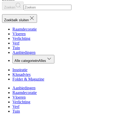
Zoeken
Zoekbalk sluiten
Raamdecoratie
Vloeren
Verlichting
Verf
Tuin
Aanbiedingen
Alle categorieën
Alles
Inspiratie
Klusadvies
Folder & Magazine
Aanbiedingen
Raamdecoratie
Vloeren
Verlichting
Verf
Tuin