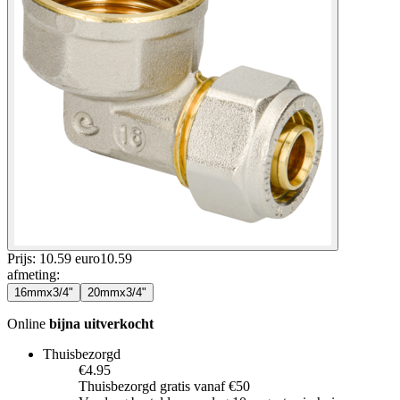
Prijs: 10.59 euro
10
.
59
afmeting
:
16mmx3/4"
20mmx3/4"
Online
bijna uitverkocht
Thuisbezorgd
€4.95
Thuisbezorgd gratis vanaf €50