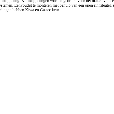
oppeling. Knelkoppelingen worden gebruikt voor het maken van een w
systemen. Eenvoudig te monteren met behulp van een open-ringsleutel, st
elingen hebben Kiwa en Gastec keur.