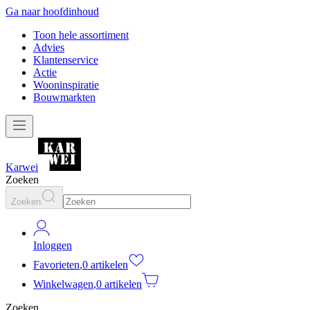
Ga naar hoofdinhoud
Toon hele assortiment
Advies
Klantenservice
Actie
Wooninspiratie
Bouwmarkten
Karwei
Zoeken
Zoeken
Inloggen
Favorieten
,
0 artikelen
Winkelwagen
,
0 artikelen
Zoeken