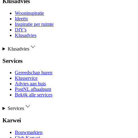
Klusadvies
Wooninspiratie
Ideeën
Inspiratie per ruimte
DIY's
Klusadvies
Klusadvies
Services
Gereedschap huren
Klusservice
Advies aan huis
PostNL afhaalpunt
Bekijk alle services
Services
Karwei
Bouwmarkten
Club Karwei