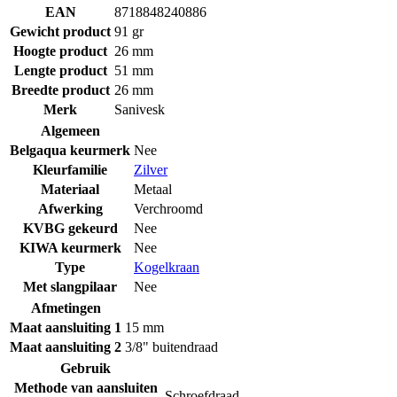
EAN
8718848240886
Gewicht product
91 gr
Hoogte product
26 mm
Lengte product
51 mm
Breedte product
26 mm
Merk
Sanivesk
Algemeen
Belgaqua keurmerk
Nee
Kleurfamilie
Zilver
Materiaal
Metaal
Afwerking
Verchroomd
KVBG gekeurd
Nee
KIWA keurmerk
Nee
Type
Kogelkraan
Met slangpilaar
Nee
Afmetingen
Maat aansluiting 1
15 mm
Maat aansluiting 2
3/8" buitendraad
Gebruik
Methode van aansluiten
Schroefdraad