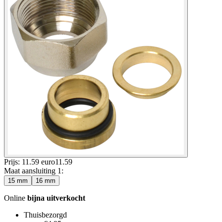
Prijs: 11.59 euro
11
.
59
Maat aansluiting 1
:
15 mm
16 mm
Online
bijna uitverkocht
Thuisbezorgd