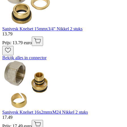
Sanivesk Knelset 15mmx3/4" Nikkel 2 stuks
13
.
79
Prijs: 13.79 euro
Bekijk alles in connector
Sanivesk Knelset 16x2mmxM24 Nikkel 2 stuks
17
.
49
Prijs: 17.49 euro