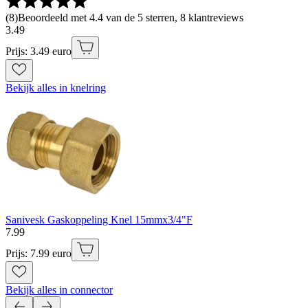
(
8
)
Beoordeeld met 4.4 van de 5 sterren, 8 klantreviews
3
.
49
Prijs: 3.49 euro
Bekijk alles in knelring
Sanivesk Gaskoppeling Knel 15mmx3/4"F
7
.
99
Prijs: 7.99 euro
Bekijk alles in connector