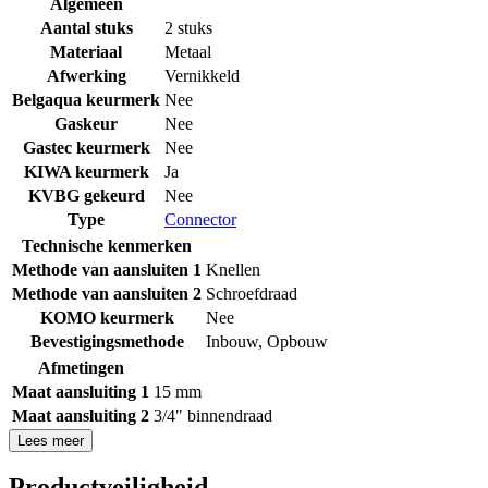
Algemeen
Aantal stuks
2 stuks
Materiaal
Metaal
Afwerking
Vernikkeld
Belgaqua keurmerk
Nee
Gaskeur
Nee
Gastec keurmerk
Nee
KIWA keurmerk
Ja
KVBG gekeurd
Nee
Type
Connector
Technische kenmerken
Methode van aansluiten 1
Knellen
Methode van aansluiten 2
Schroefdraad
KOMO keurmerk
Nee
Bevestigingsmethode
Inbouw
,
Opbouw
Afmetingen
Maat aansluiting 1
15 mm
Maat aansluiting 2
3/4" binnendraad
Lees meer
Productveiligheid