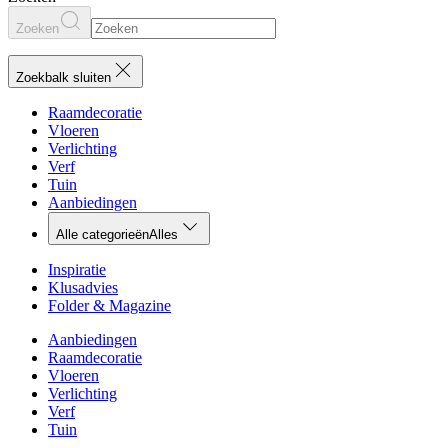
Zoeken
Zoekbalk sluiten
Raamdecoratie
Vloeren
Verlichting
Verf
Tuin
Aanbiedingen
Alle categorieën
Alles
Inspiratie
Klusadvies
Folder & Magazine
Aanbiedingen
Raamdecoratie
Vloeren
Verlichting
Verf
Tuin