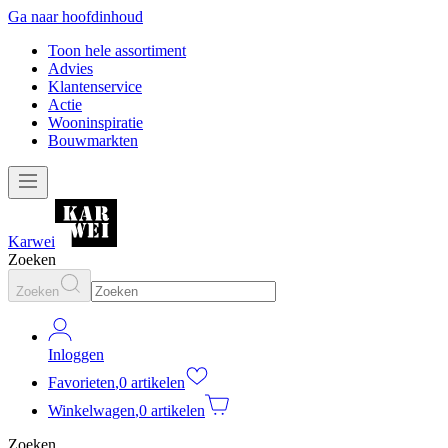
Ga naar hoofdinhoud
Toon hele assortiment
Advies
Klantenservice
Actie
Wooninspiratie
Bouwmarkten
Karwei
Zoeken
Zoeken
Inloggen
Favorieten
,
0 artikelen
Winkelwagen
,
0 artikelen
Zoeken