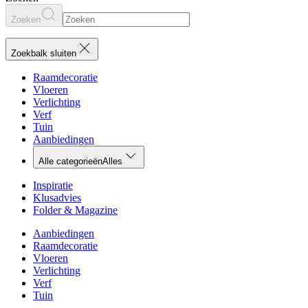
Zoeken
Zoekbalk sluiten
Raamdecoratie
Vloeren
Verlichting
Verf
Tuin
Aanbiedingen
Alle categorieën
Alles
Inspiratie
Klusadvies
Folder & Magazine
Aanbiedingen
Raamdecoratie
Vloeren
Verlichting
Verf
Tuin