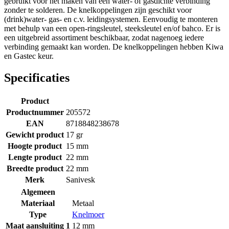
gebruikt voor het maken van een water- of gasdichte verbinding
zonder te solderen. De knelkoppelingen zijn geschikt voor
(drink)water- gas- en c.v. leidingsystemen. Eenvoudig te monteren
met behulp van een open-ringsleutel, steeksleutel en/of bahco. Er is
een uitgebreid assortiment beschikbaar, zodat nagenoeg iedere
verbinding gemaakt kan worden. De knelkoppelingen hebben Kiwa
en Gastec keur.
Specificaties
Product
Productnummer
205572
EAN
8718848238678
Gewicht product
17 gr
Hoogte product
15 mm
Lengte product
22 mm
Breedte product
22 mm
Merk
Sanivesk
Algemeen
Materiaal
Metaal
Type
Knelmoer
Maat aansluiting 1
12 mm