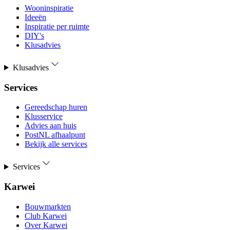
Wooninspiratie
Ideeën
Inspiratie per ruimte
DIY's
Klusadvies
Klusadvies
Services
Gereedschap huren
Klusservice
Advies aan huis
PostNL afhaalpunt
Bekijk alle services
Services
Karwei
Bouwmarkten
Club Karwei
Over Karwei