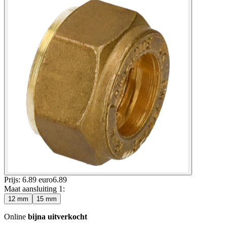
Prijs: 6.89 euro
6
.
89
Maat aansluiting 1
:
12 mm
15 mm
Online
bijna uitverkocht