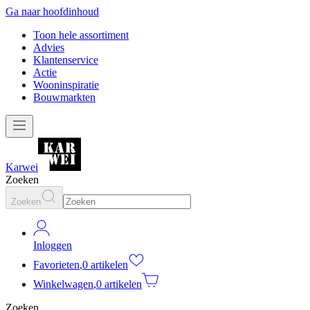
Ga naar hoofdinhoud
Toon hele assortiment
Advies
Klantenservice
Actie
Wooninspiratie
Bouwmarkten
Karwei
Zoeken
Zoeken
Inloggen
Favorieten
,
0 artikelen
Winkelwagen
,
0 artikelen
Zoeken