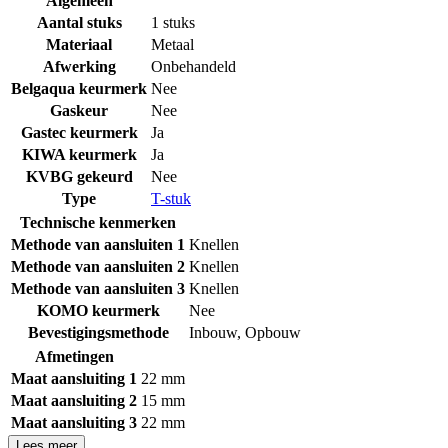
Algemeen
Aantal stuks
1 stuks
Materiaal
Metaal
Afwerking
Onbehandeld
Belgaqua keurmerk
Nee
Gaskeur
Nee
Gastec keurmerk
Ja
KIWA keurmerk
Ja
KVBG gekeurd
Nee
Type
T-stuk
Technische kenmerken
Methode van aansluiten 1
Knellen
Methode van aansluiten 2
Knellen
Methode van aansluiten 3
Knellen
KOMO keurmerk
Nee
Bevestigingsmethode
Inbouw
,
Opbouw
Afmetingen
Maat aansluiting 1
22 mm
Maat aansluiting 2
15 mm
Maat aansluiting 3
22 mm
Lees meer