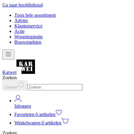
Ga naar hoofdinhoud
Toon hele assortiment
Advies
Klantenservice
Actie
Wooninspiratie
Bouwmarkten
Karwei
Zoeken
Zoeken
Inloggen
Favorieten
,
0 artikelen
Winkelwagen
,
0 artikelen
Zoeken