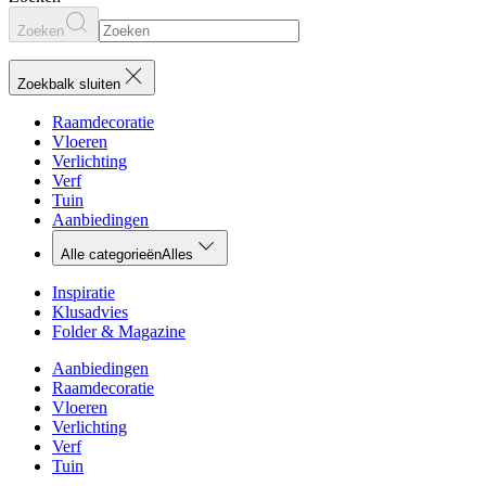
Zoeken
Zoekbalk sluiten
Raamdecoratie
Vloeren
Verlichting
Verf
Tuin
Aanbiedingen
Alle categorieën
Alles
Inspiratie
Klusadvies
Folder & Magazine
Aanbiedingen
Raamdecoratie
Vloeren
Verlichting
Verf
Tuin