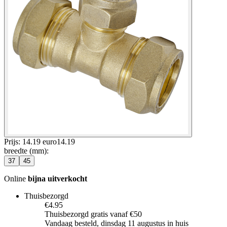
Prijs: 14.19 euro
14
.
19
breedte (mm)
:
37
45
Online
bijna uitverkocht
Thuisbezorgd
€4.95
Thuisbezorgd gratis vanaf €50
Vandaag besteld, dinsdag 11 augustus in huis