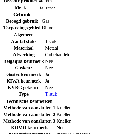
Breedte product
40 mm
Merk
Sanivesk
Gebruik
Beoogd gebruik
Gas
Toepassingsgebied
Binnen
Algemeen
Aantal stuks
1 stuks
Materiaal
Metaal
Afwerking
Onbehandeld
Belgaqua keurmerk
Nee
Gaskeur
Nee
Gastec keurmerk
Ja
KIWA keurmerk
Ja
KVBG gekeurd
Nee
Type
T-stuk
Technische kenmerken
Methode van aansluiten 1
Knellen
Methode van aansluiten 2
Knellen
Methode van aansluiten 3
Knellen
KOMO keurmerk
Nee