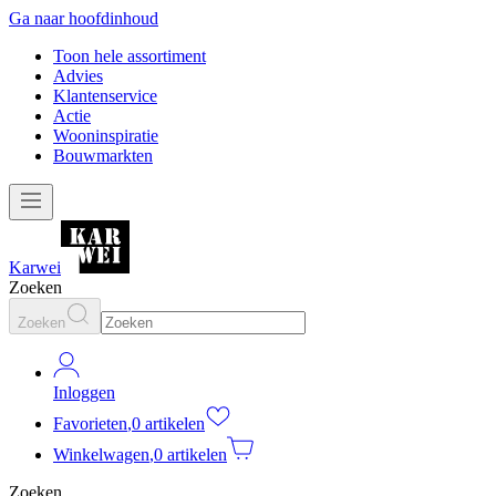
Ga naar hoofdinhoud
Toon hele assortiment
Advies
Klantenservice
Actie
Wooninspiratie
Bouwmarkten
Karwei
Zoeken
Zoeken
Inloggen
Favorieten
,
0 artikelen
Winkelwagen
,
0 artikelen
Zoeken