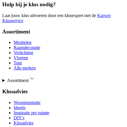
Hulp bij je klus nodig?
Laat jouw klus uitvoeren door een klusexpert met de
Karwei
Klusservice
Assortiment
Meubelen
Raamdecoratie
Verlichting
Vloeren
Tuin
Alle merken
Assortiment
Klusadvies
Wooninspiratie
Ideeën
Inspiratie per ruimte
DIY's
Klusadvies