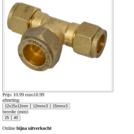
Prijs: 10.99 euro
10
.
99
afmeting
:
12x15x12mm
12mmx3
15mmx3
breedte (mm)
:
25
40
Online
bijna uitverkocht