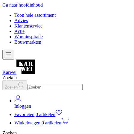
Ga naar hoofdinhoud
Toon hele assortiment
Advies
Klantenservice
Actie
Wooninspiratie
Bouwmarkten
Karwei
Zoeken
Zoeken
Inloggen
Favorieten
,
0 artikelen
Winkelwagen
,
0 artikelen
Zoeken