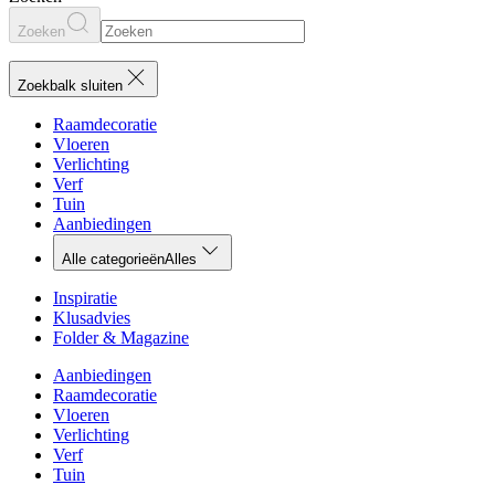
Zoeken
Zoekbalk sluiten
Raamdecoratie
Vloeren
Verlichting
Verf
Tuin
Aanbiedingen
Alle categorieën
Alles
Inspiratie
Klusadvies
Folder & Magazine
Aanbiedingen
Raamdecoratie
Vloeren
Verlichting
Verf
Tuin