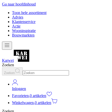
Ga naar hoofdinhoud
Toon hele assortiment
Advies
Klantenservice
Actie
Wooninspiratie
Bouwmarkten
Karwei
Zoeken
Zoeken
Inloggen
Favorieten
,
0 artikelen
Winkelwagen
,
0 artikelen
Zoeken