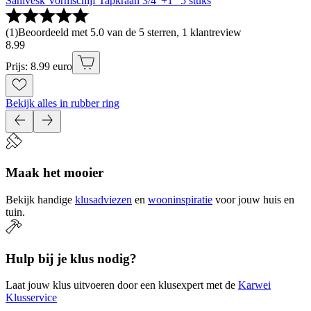
Sanivesk Vormschijf Tapkraan 3/4"+1" 5 stuks
(
1
)
Beoordeeld met 5.0 van de 5 sterren, 1 klantreview
8
.
99
Prijs: 8.99 euro
Bekijk alles in rubber ring
Maak het mooier
Bekijk handige
klusadviezen
en
wooninspiratie
voor jouw huis en
tuin.
Hulp bij je klus nodig?
Laat jouw klus uitvoeren door een klusexpert met de
Karwei
Klusservice