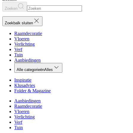
Zoeken
Zoekbalk sluiten
Raamdecoratie
Vloeren
Verlichting
Verf
Tuin
Aanbiedingen
Alle categorieën
Alles
Inspiratie
Klusadvies
Folder & Magazine
Aanbiedingen
Raamdecoratie
Vloeren
Verlichting
Verf
Tuin