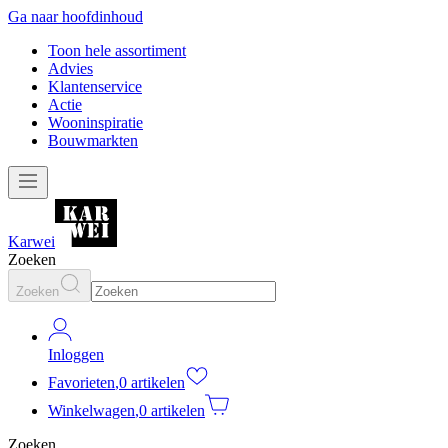
Ga naar hoofdinhoud
Toon hele assortiment
Advies
Klantenservice
Actie
Wooninspiratie
Bouwmarkten
Karwei
Zoeken
Zoeken
Inloggen
Favorieten
,
0 artikelen
Winkelwagen
,
0 artikelen
Zoeken