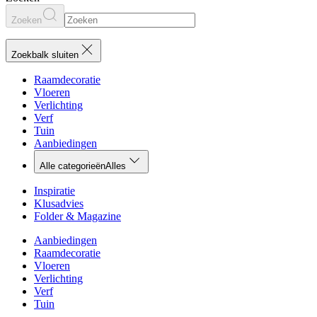
Zoeken
Zoekbalk sluiten
Raamdecoratie
Vloeren
Verlichting
Verf
Tuin
Aanbiedingen
Alle categorieën
Alles
Inspiratie
Klusadvies
Folder & Magazine
Aanbiedingen
Raamdecoratie
Vloeren
Verlichting
Verf
Tuin