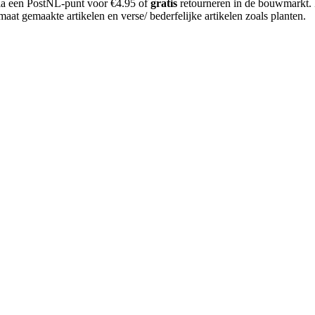
 via een PostNL-punt voor €4.95 of
gratis
retourneren in de bouwmarkt.
aat gemaakte artikelen en verse/ bederfelijke artikelen zoals planten.