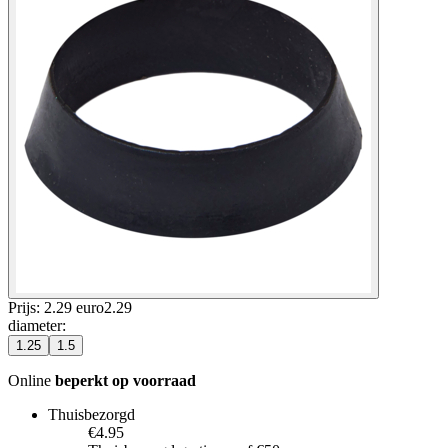
Prijs: 2.29 euro
2
.
29
diameter
:
1.25
1.5
Online
beperkt op voorraad
Thuisbezorgd
€4.95