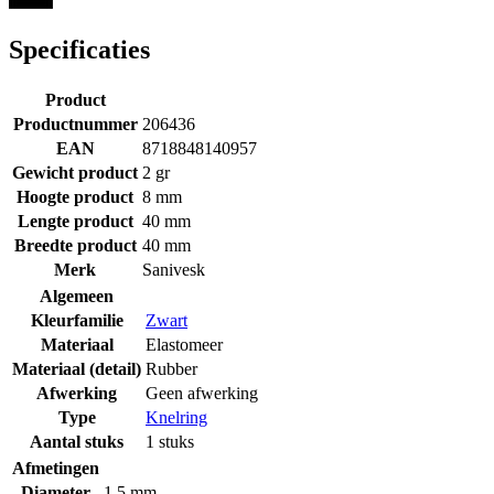
Specificaties
Product
Productnummer
206436
EAN
8718848140957
Gewicht product
2 gr
Hoogte product
8 mm
Lengte product
40 mm
Breedte product
40 mm
Merk
Sanivesk
Algemeen
Kleurfamilie
Zwart
Materiaal
Elastomeer
Materiaal (detail)
Rubber
Afwerking
Geen afwerking
Type
Knelring
Aantal stuks
1 stuks
Afmetingen
Diameter
1.5 mm