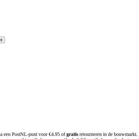
nt
 via een PostNL-punt voor €4.95 of
gratis
retourneren in de bouwmarkt.