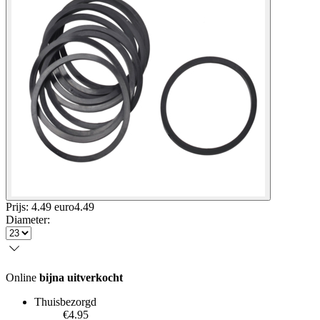
Prijs: 4.49 euro
4
.
49
Diameter
:
Online
bijna uitverkocht
Thuisbezorgd
€4.95