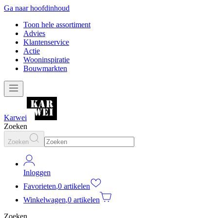
Ga naar hoofdinhoud
Toon hele assortiment
Advies
Klantenservice
Actie
Wooninspiratie
Bouwmarkten
Karwei
Zoeken
Zoeken
Inloggen
Favorieten
,
0 artikelen
Winkelwagen
,
0 artikelen
Zoeken