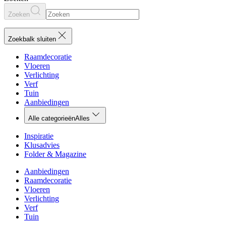
Zoeken
Zoekbalk sluiten
Raamdecoratie
Vloeren
Verlichting
Verf
Tuin
Aanbiedingen
Alle categorieën
Alles
Inspiratie
Klusadvies
Folder & Magazine
Aanbiedingen
Raamdecoratie
Vloeren
Verlichting
Verf
Tuin