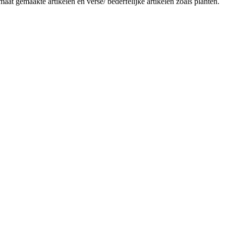
aat gemaakte artikelen en verse/ bederfelijke artikelen zoals planten.