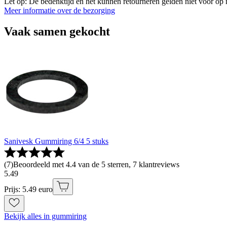
Let op: De bedenktijd en het kunnen retourneren gelden niet voor op m
Meer informatie over de bezorging
Vaak samen gekocht
Sanivesk Gummiring 6/4 5 stuks
(
7
)
Beoordeeld met 4.4 van de 5 sterren, 7 klantreviews
5
.
49
Prijs: 5.49 euro
Bekijk alles in gummiring