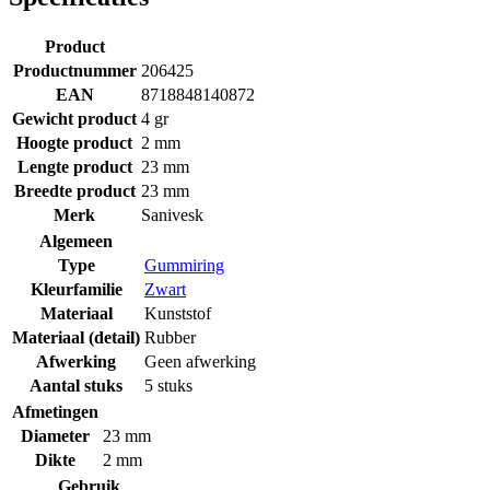
Product
Productnummer
206425
EAN
8718848140872
Gewicht product
4 gr
Hoogte product
2 mm
Lengte product
23 mm
Breedte product
23 mm
Merk
Sanivesk
Algemeen
Type
Gummiring
Kleurfamilie
Zwart
Materiaal
Kunststof
Materiaal (detail)
Rubber
Afwerking
Geen afwerking
Aantal stuks
5 stuks
Afmetingen
Diameter
23 mm
Dikte
2 mm
Gebruik