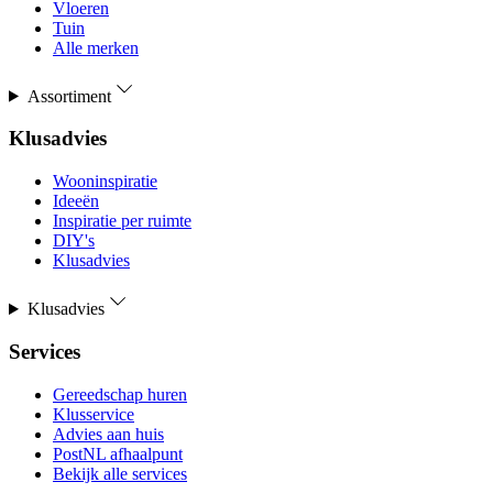
Vloeren
Tuin
Alle merken
Assortiment
Klusadvies
Wooninspiratie
Ideeën
Inspiratie per ruimte
DIY's
Klusadvies
Klusadvies
Services
Gereedschap huren
Klusservice
Advies aan huis
PostNL afhaalpunt
Bekijk alle services