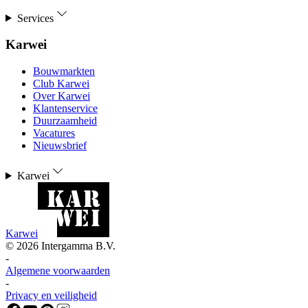
Services
Karwei
Bouwmarkten
Club Karwei
Over Karwei
Klantenservice
Duurzaamheid
Vacatures
Nieuwsbrief
Karwei
Karwei
©
2026
Intergamma B.V.
-
Algemene voorwaarden
-
Privacy en veiligheid