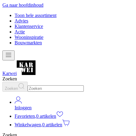
Ga naar hoofdinhoud
Toon hele assortiment
Advies
Klantenservice
Actie
Wooninspiratie
Bouwmarkten
Karwei
Zoeken
Zoeken
Inloggen
Favorieten
,
0 artikelen
Winkelwagen
,
0 artikelen
Zoeken