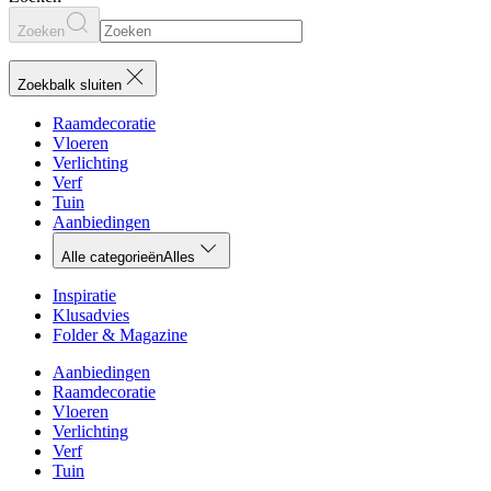
Zoeken
Zoekbalk sluiten
Raamdecoratie
Vloeren
Verlichting
Verf
Tuin
Aanbiedingen
Alle categorieën
Alles
Inspiratie
Klusadvies
Folder & Magazine
Aanbiedingen
Raamdecoratie
Vloeren
Verlichting
Verf
Tuin