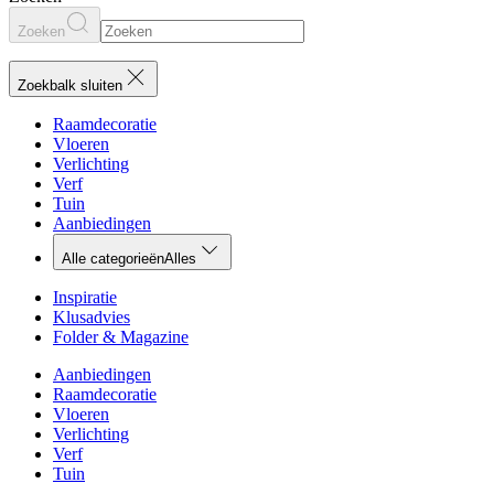
Zoeken
Zoekbalk sluiten
Raamdecoratie
Vloeren
Verlichting
Verf
Tuin
Aanbiedingen
Alle categorieën
Alles
Inspiratie
Klusadvies
Folder & Magazine
Aanbiedingen
Raamdecoratie
Vloeren
Verlichting
Verf
Tuin