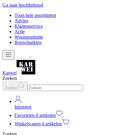
Ga naar hoofdinhoud
Toon hele assortiment
Advies
Klantenservice
Actie
Wooninspiratie
Bouwmarkten
Karwei
Zoeken
Zoeken
Inloggen
Favorieten
,
0 artikelen
Winkelwagen
,
0 artikelen
Zoeken