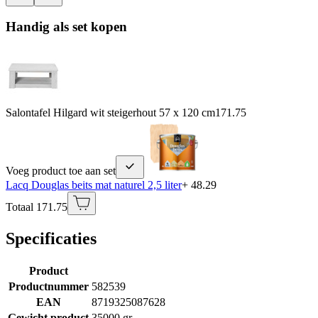
Handig als set kopen
Salontafel Hilgard wit steigerhout 57 x 120 cm
171.75
Voeg product toe aan set
Lacq Douglas beits mat naturel 2,5 liter
+ 48.29
Totaal 171.75
Specificaties
Product
Productnummer
582539
EAN
8719325087628
Gewicht product
35000 gr