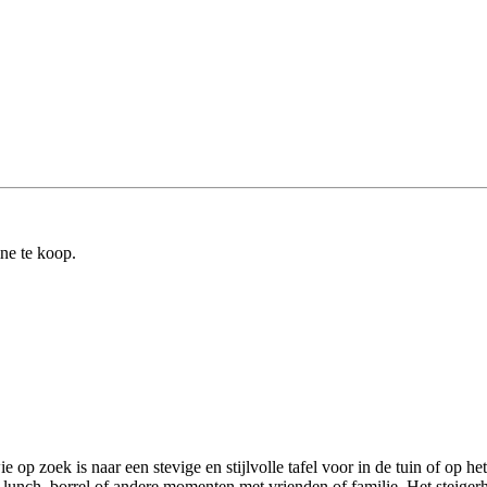
ine te koop.
ie op zoek is naar een stevige en stijlvolle tafel voor in de tuin of op 
e lunch, borrel of andere momenten met vrienden of familie. Het steiger