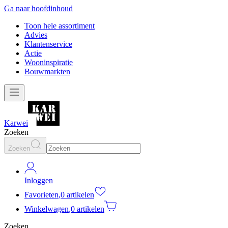
Ga naar hoofdinhoud
Toon hele assortiment
Advies
Klantenservice
Actie
Wooninspiratie
Bouwmarkten
Karwei
Zoeken
Zoeken
Inloggen
Favorieten
,
0 artikelen
Winkelwagen
,
0 artikelen
Zoeken