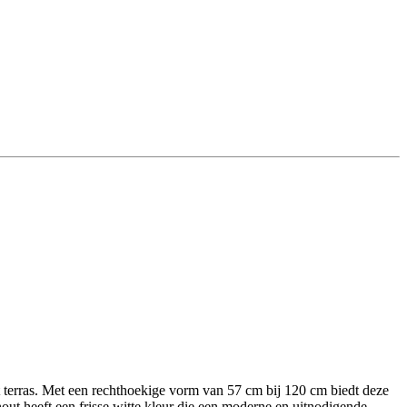
het terras. Met een rechthoekige vorm van 57 cm bij 120 cm biedt deze
hout heeft een frisse witte kleur die een moderne en uitnodigende