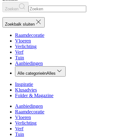
Zoeken
Zoekbalk sluiten
Raamdecoratie
Vloeren
Verlichting
Verf
Tuin
Aanbiedingen
Alle categorieën
Alles
Inspiratie
Klusadvies
Folder & Magazine
Aanbiedingen
Raamdecoratie
Vloeren
Verlichting
Verf
Tuin