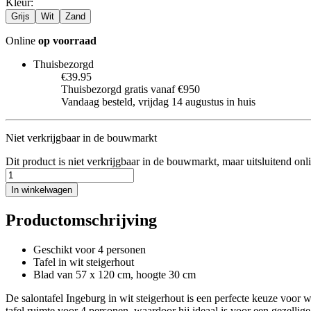
Kleur
:
Grijs
Wit
Zand
Online
op voorraad
Thuisbezorgd
€39.95
Thuisbezorgd gratis vanaf €950
Vandaag besteld, vrijdag 14 augustus in huis
Niet verkrijgbaar in de bouwmarkt
Dit product is niet verkrijgbaar in de bouwmarkt, maar uitsluitend onl
In winkelwagen
Productomschrijving
Geschikt voor 4 personen
Tafel in wit steigerhout
Blad van 57 x 120 cm, hoogte 30 cm
De salontafel Ingeburg in wit steigerhout is een perfecte keuze voor w
tafel ruimte voor 4 personen, waardoor hij ideaal is voor een gezellig