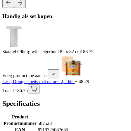
Handig als set kopen
Statafel Olburg wit steigerhout 82 x 82 cm
186.75
Voeg product toe aan set
Lacq Douglas beits mat naturel 2,5 liter
+ 48.29
Totaal 186.75
Specificaties
Product
Productnummer
582528
EAN
8719325087635