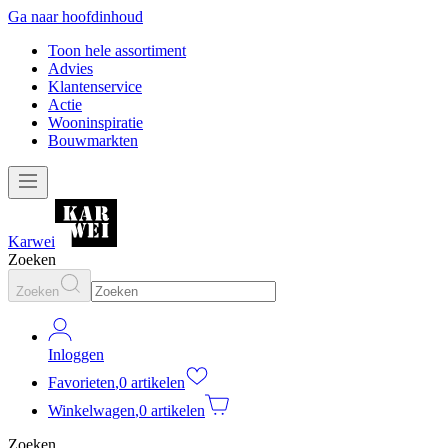
Ga naar hoofdinhoud
Toon hele assortiment
Advies
Klantenservice
Actie
Wooninspiratie
Bouwmarkten
Karwei
Zoeken
Zoeken
Inloggen
Favorieten
,
0 artikelen
Winkelwagen
,
0 artikelen
Zoeken