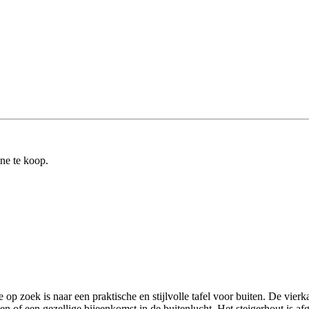
ine te koop.
e op zoek is naar een praktische en stijlvolle tafel voor buiten. De vie
den of een gezellige bijeenkomst in de buitenlucht. Het steigerhout is a