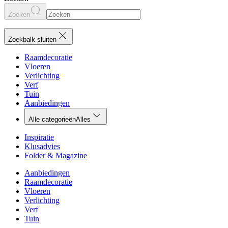
Zoeken
Zoekbalk sluiten
Raamdecoratie
Vloeren
Verlichting
Verf
Tuin
Aanbiedingen
Alle categorieën
Alles
Inspiratie
Klusadvies
Folder & Magazine
Aanbiedingen
Raamdecoratie
Vloeren
Verlichting
Verf
Tuin