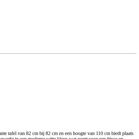
rkante tafel van 82 cm bij 82 cm en een hoogte van 110 cm biedt plaats
fgewerkt in een moderne witte kleur, wat zorgt voor een frisse en