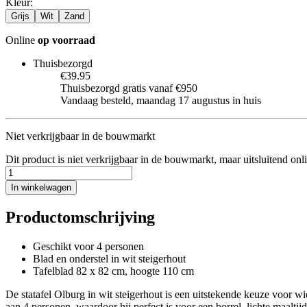
Kleur
:
Grijs
Wit
Zand
Online
op voorraad
Thuisbezorgd
€39.95
Thuisbezorgd gratis vanaf €950
Vandaag besteld, maandag 17 augustus in huis
Niet verkrijgbaar in de bouwmarkt
Dit product is niet verkrijgbaar in de bouwmarkt, maar uitsluitend onl
In winkelwagen
Productomschrijving
Geschikt voor 4 personen
Blad en onderstel in wit steigerhout
Tafelblad 82 x 82 cm, hoogte 110 cm
De statafel Olburg in wit steigerhout is een uitstekende keuze voor wi
aan 4 personen, waardoor hij perfect is voor een borrel, lichte maaltij