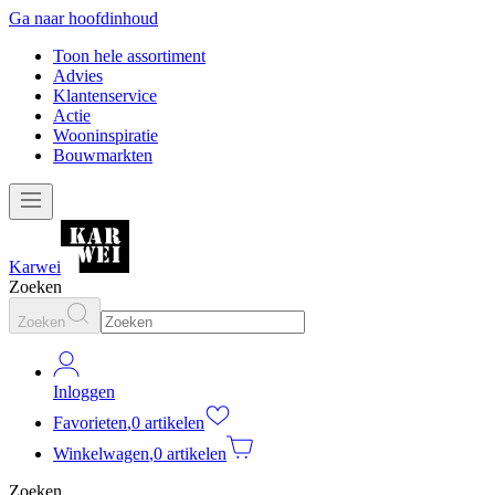
Ga naar hoofdinhoud
Toon hele assortiment
Advies
Klantenservice
Actie
Wooninspiratie
Bouwmarkten
Karwei
Zoeken
Zoeken
Inloggen
Favorieten
,
0 artikelen
Winkelwagen
,
0 artikelen
Zoeken