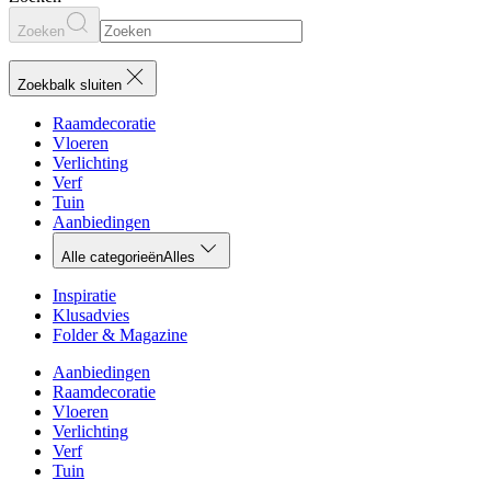
Zoeken
Zoekbalk sluiten
Raamdecoratie
Vloeren
Verlichting
Verf
Tuin
Aanbiedingen
Alle categorieën
Alles
Inspiratie
Klusadvies
Folder & Magazine
Aanbiedingen
Raamdecoratie
Vloeren
Verlichting
Verf
Tuin