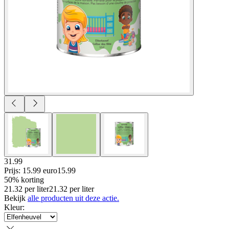
31.99
Prijs: 15.99 euro
15
.
99
50% korting
21.32
per
liter
21.32
per
liter
Bekijk
alle producten uit deze actie.
Kleur
: