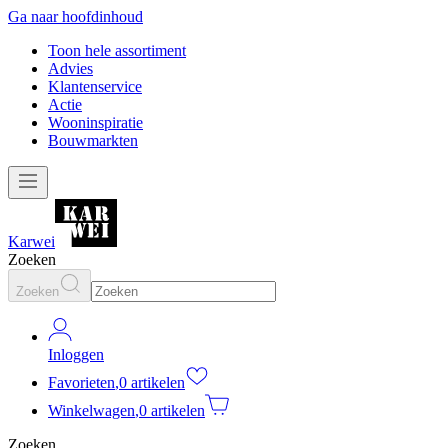
Ga naar hoofdinhoud
Toon hele assortiment
Advies
Klantenservice
Actie
Wooninspiratie
Bouwmarkten
Karwei
Zoeken
Zoeken
Inloggen
Favorieten
,
0 artikelen
Winkelwagen
,
0 artikelen
Zoeken