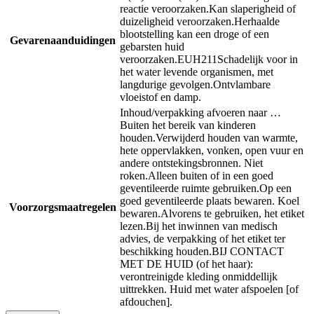
reactie veroorzaken.
Kan slaperigheid of
duizeligheid veroorzaken.
Herhaalde
blootstelling kan een droge of een
Gevarenaanduidingen
gebarsten huid
veroorzaken.
EUH211
Schadelijk voor in
het water levende organismen, met
langdurige gevolgen.
Ontvlambare
vloeistof en damp.
Inhoud/verpakking afvoeren naar …
Buiten het bereik van kinderen
houden.
Verwijderd houden van warmte,
hete oppervlakken, vonken, open vuur en
andere ontstekingsbronnen. Niet
roken.
Alleen buiten of in een goed
geventileerde ruimte gebruiken.
Op een
goed geventileerde plaats bewaren. Koel
Voorzorgsmaatregelen
bewaren.
Alvorens te gebruiken, het etiket
lezen.
Bij het inwinnen van medisch
advies, de verpakking of het etiket ter
beschikking houden.
BIJ CONTACT
MET DE HUID (of het haar):
verontreinigde kleding onmiddellijk
uittrekken. Huid met water afspoelen [of
afdouchen].