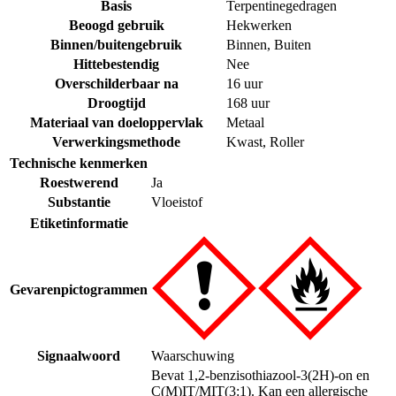
Basis
Terpentinegedragen
Beoogd gebruik
Hekwerken
Binnen/buitengebruik
Binnen
,
Buiten
Hittebestendig
Nee
Overschilderbaar na
16 uur
Droogtijd
168 uur
Materiaal van doeloppervlak
Metaal
Verwerkingsmethode
Kwast
,
Roller
Technische kenmerken
Roestwerend
Ja
Substantie
Vloeistof
Etiketinformatie
Gevarenpictogrammen
Signaalwoord
Waarschuwing
Bevat 1,2-benzisothiazool-3(2H)-on en
C(M)IT/MIT(3:1). Kan een allergische