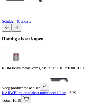
Schilder- & laksets
Handig als set kopen
Rust-Oleum metaalverf gloss RAL9010 250 ml
10.19
Voeg product toe aan set
KARWEI roller aflakset universeel 10 cm
+ 5.29
Totaal 10.19