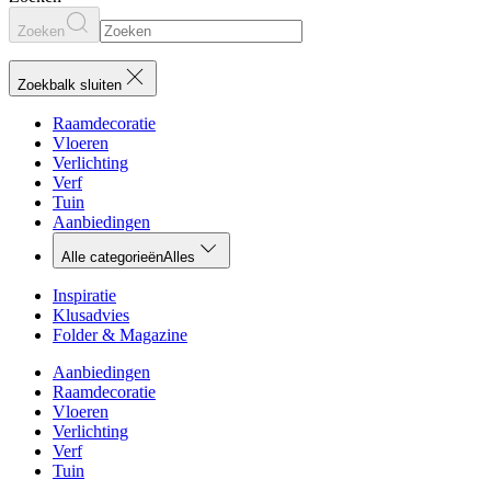
Zoeken
Zoekbalk sluiten
Raamdecoratie
Vloeren
Verlichting
Verf
Tuin
Aanbiedingen
Alle categorieën
Alles
Inspiratie
Klusadvies
Folder & Magazine
Aanbiedingen
Raamdecoratie
Vloeren
Verlichting
Verf
Tuin