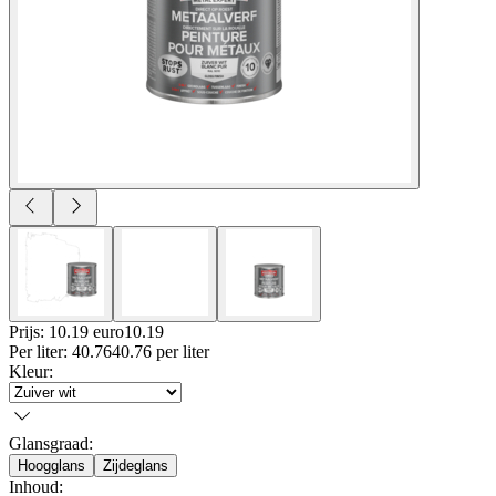
Prijs: 10.19 euro
10
.
19
Per
liter
:
40.76
40.76
per
liter
Kleur
:
Glansgraad
:
Hoogglans
Zijdeglans
Inhoud
: