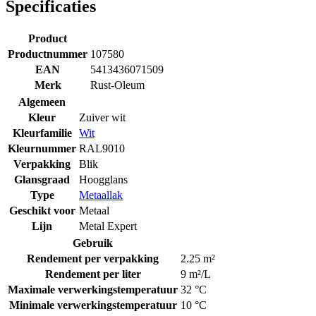
Specificaties
Product
Productnummer
107580
EAN
5413436071509
Merk
Rust-Oleum
Algemeen
Kleur
Zuiver wit
Kleurfamilie
Wit
Kleurnummer
RAL9010
Verpakking
Blik
Glansgraad
Hoogglans
Type
Metaallak
Geschikt voor
Metaal
Lijn
Metal Expert
Gebruik
Rendement per verpakking
2.25 m²
Rendement per liter
9 m²/L
Maximale verwerkingstemperatuur
32 °C
Minimale verwerkingstemperatuur
10 °C