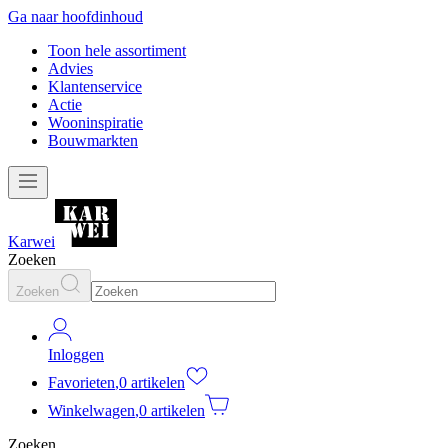
Ga naar hoofdinhoud
Toon hele assortiment
Advies
Klantenservice
Actie
Wooninspiratie
Bouwmarkten
Karwei
Zoeken
Zoeken
Inloggen
Favorieten
,
0 artikelen
Winkelwagen
,
0 artikelen
Zoeken