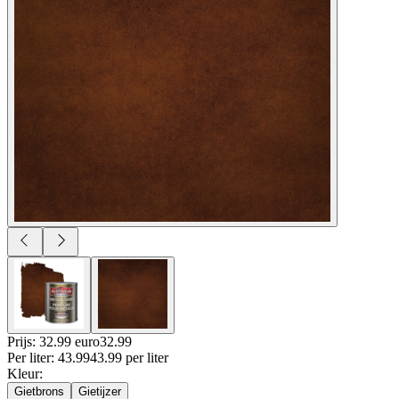
Prijs: 32.99 euro
32
.
99
Per
liter
:
43.99
43.99
per
liter
Kleur
:
Gietbrons
Gietijzer