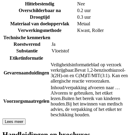
Hittebestendig
Nee
Overschilderbaar na
0.2 uur
Droogtijd
0.3 uur
Materiaal van doeloppervlak
Metaal
Verwerkingsmethode
Kwast
,
Roller
Technische kenmerken
Roestwerend
Ja
Substantie
Vloeistof
Etiketinformatie
Veiligheidsinformatieblad op verzoek
verkrijgbaar.
Bevat 1,2-benzisothiazool-
Gevarenaanduidingen
3(2H)-on en C(M)IT/MIT(3:1). Kan een
allergische reactie veroorzaken.
Inhoud/verpakking afvoeren naar …
Alvorens te gebruiken, het etiket
lezen.
Buiten het bereik van kinderen
Voorzorgsmaatregelen
houden.
Bij het inwinnen van medisch
advies, de verpakking of het etiket ter
beschikking houden.
Lees meer
Handleidingen en brochures