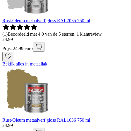
Rust-Oleum metaalverf gloss RAL7035 750 ml
(
1
)
Beoordeeld met 4.0 van de 5 sterren, 1 klantreview
24
.
99
Prijs: 24.99 euro
Bekijk alles in metaallak
Rust-Oleum metaalverf gloss RAL1036 750 ml
24
.
99