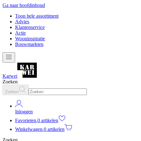
Ga naar hoofdinhoud
Toon hele assortiment
Advies
Klantenservice
Actie
Wooninspiratie
Bouwmarkten
Karwei
Zoeken
Zoeken
Inloggen
Favorieten
,
0 artikelen
Winkelwagen
,
0 artikelen
Zoeken