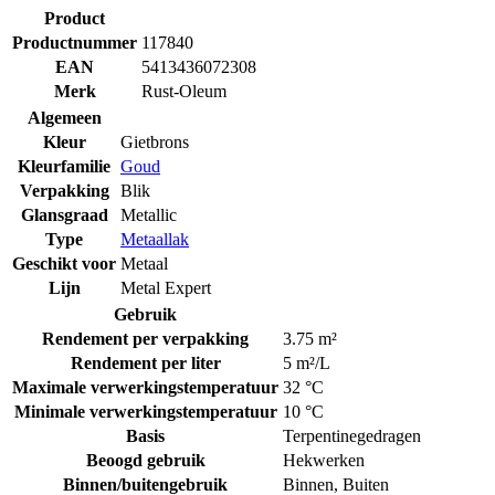
Product
Productnummer
117840
EAN
5413436072308
Merk
Rust-Oleum
Algemeen
Kleur
Gietbrons
Kleurfamilie
Goud
Verpakking
Blik
Glansgraad
Metallic
Type
Metaallak
Geschikt voor
Metaal
Lijn
Metal Expert
Gebruik
Rendement per verpakking
3.75 m²
Rendement per liter
5 m²/L
Maximale verwerkingstemperatuur
32 °C
Minimale verwerkingstemperatuur
10 °C
Basis
Terpentinegedragen
Beoogd gebruik
Hekwerken
Binnen/buitengebruik
Binnen
,
Buiten