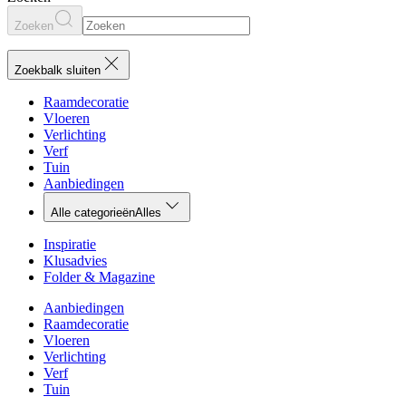
Zoeken
Zoekbalk sluiten
Raamdecoratie
Vloeren
Verlichting
Verf
Tuin
Aanbiedingen
Alle categorieën
Alles
Inspiratie
Klusadvies
Folder & Magazine
Aanbiedingen
Raamdecoratie
Vloeren
Verlichting
Verf
Tuin