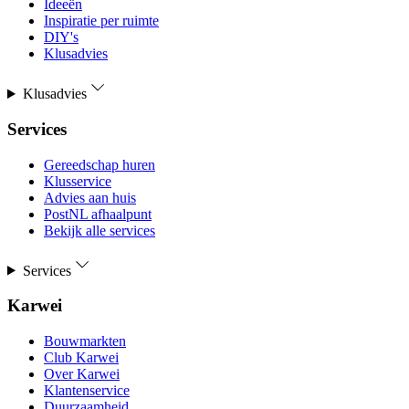
Ideeën
Inspiratie per ruimte
DIY's
Klusadvies
Klusadvies
Services
Gereedschap huren
Klusservice
Advies aan huis
PostNL afhaalpunt
Bekijk alle services
Services
Karwei
Bouwmarkten
Club Karwei
Over Karwei
Klantenservice
Duurzaamheid