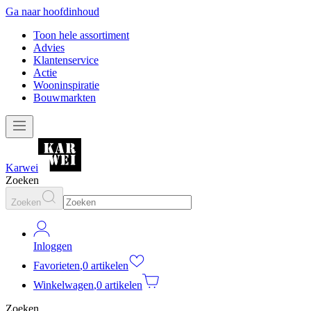
Ga naar hoofdinhoud
Toon hele assortiment
Advies
Klantenservice
Actie
Wooninspiratie
Bouwmarkten
Karwei
Zoeken
Zoeken
Inloggen
Favorieten
,
0 artikelen
Winkelwagen
,
0 artikelen
Zoeken