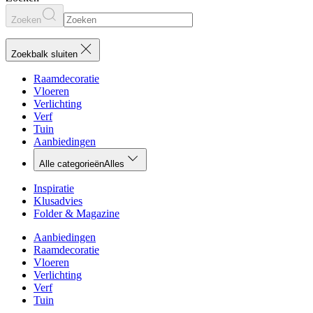
Zoeken
Zoekbalk sluiten
Raamdecoratie
Vloeren
Verlichting
Verf
Tuin
Aanbiedingen
Alle categorieën
Alles
Inspiratie
Klusadvies
Folder & Magazine
Aanbiedingen
Raamdecoratie
Vloeren
Verlichting
Verf
Tuin