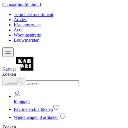
Ga naar hoofdinhoud
Toon hele assortiment
Advies
Klantenservice
Actie
Wooninspiratie
Bouwmarkten
Karwei
Zoeken
Zoeken
Inloggen
Favorieten
,
0 artikelen
Winkelwagen
,
0 artikelen
Zoeken