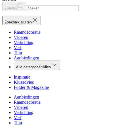
Zoeken
Zoekbalk sluiten
Raamdecoratie
Vloeren
Verlichting
Verf
Tuin
Aanbiedingen
Alle categorieën
Alles
Inspiratie
Klusadvies
Folder & Magazine
Aanbiedingen
Raamdecoratie
Vloeren
Verlichting
Verf
Tuin