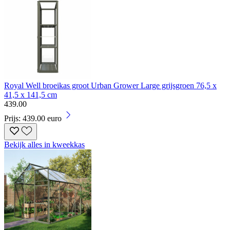
Royal Well broeikas groot Urban Grower Large grijsgroen 76,5 x
41,5 x 141,5 cm
439
.
00
Prijs: 439.00 euro
Bekijk alles in kweekkas