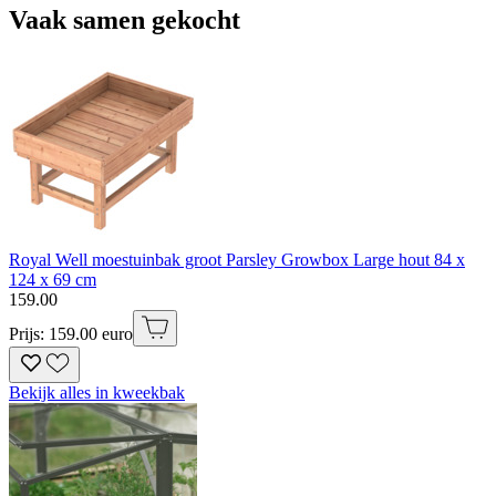
Vaak samen gekocht
Royal Well moestuinbak groot Parsley Growbox Large hout 84 x
124 x 69 cm
159
.
00
Prijs: 159.00 euro
Bekijk alles in kweekbak