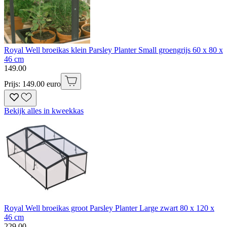
Royal Well broeikas klein Parsley Planter Small groengrijs 60 x 80 x
46 cm
149
.
00
Prijs: 149.00 euro
Bekijk alles in kweekkas
Royal Well broeikas groot Parsley Planter Large zwart 80 x 120 x
46 cm
229
.
00