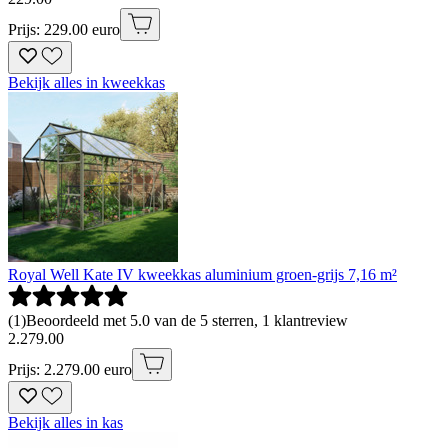
Prijs: 229.00 euro
Bekijk alles in kweekkas
Royal Well Kate IV kweekkas aluminium groen-grijs 7,16 m²
(
1
)
Beoordeeld met 5.0 van de 5 sterren, 1 klantreview
2
.
279
.
00
Prijs: 2.279.00 euro
Bekijk alles in kas