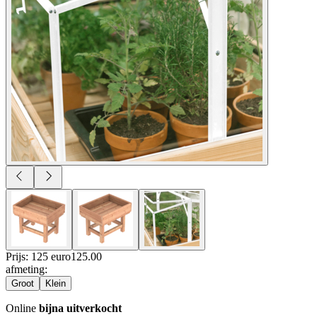
Prijs: 125 euro
125
.
00
afmeting
:
Groot
Klein
Online
bijna uitverkocht