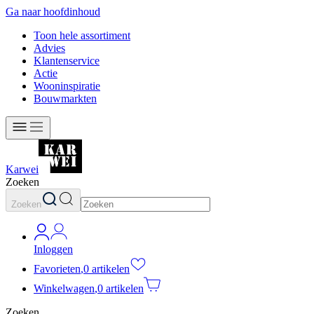
Ga naar hoofdinhoud
Toon hele assortiment
Advies
Klantenservice
Actie
Wooninspiratie
Bouwmarkten
Karwei
Zoeken
Zoeken
Inloggen
Favorieten
,
0 artikelen
Winkelwagen
,
0 artikelen
Zoeken