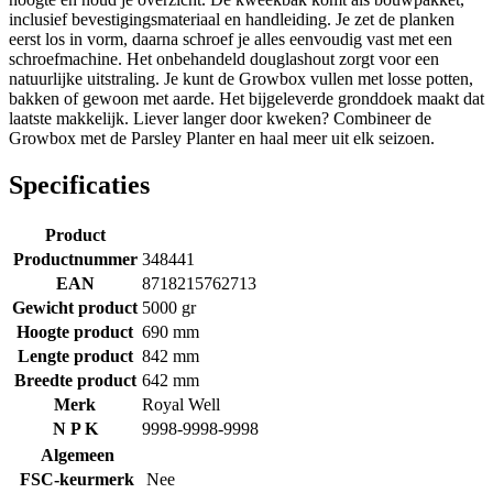
inclusief bevestigingsmateriaal en handleiding. Je zet de planken
eerst los in vorm, daarna schroef je alles eenvoudig vast met een
schroefmachine. Het onbehandeld douglashout zorgt voor een
natuurlijke uitstraling. Je kunt de Growbox vullen met losse potten,
bakken of gewoon met aarde. Het bijgeleverde gronddoek maakt dat
laatste makkelijk. Liever langer door kweken? Combineer de
Growbox met de Parsley Planter en haal meer uit elk seizoen.
Specificaties
Product
Productnummer
348441
EAN
8718215762713
Gewicht product
5000 gr
Hoogte product
690 mm
Lengte product
842 mm
Breedte product
642 mm
Merk
Royal Well
N P K
9998-9998-9998
Algemeen
FSC-keurmerk
Nee