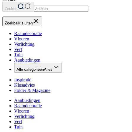
Zoeken
Zoekbalk sluiten
Raamdecoratie
Vloeren
Verlichting
Verf
Tuin
Aanbiedingen
Alle categorieën
Alles
Inspiratie
Klusadvies
Folder & Magazine
Aanbiedingen
Raamdecoratie
Vloeren
Verlichting
Verf
Tuin