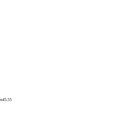
en
45.55