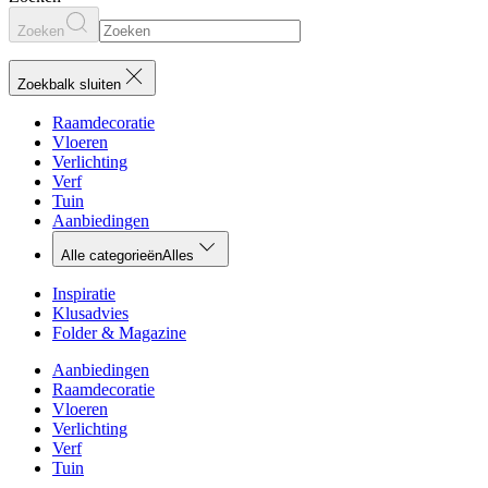
Zoeken
Zoekbalk sluiten
Raamdecoratie
Vloeren
Verlichting
Verf
Tuin
Aanbiedingen
Alle categorieën
Alles
Inspiratie
Klusadvies
Folder & Magazine
Aanbiedingen
Raamdecoratie
Vloeren
Verlichting
Verf
Tuin