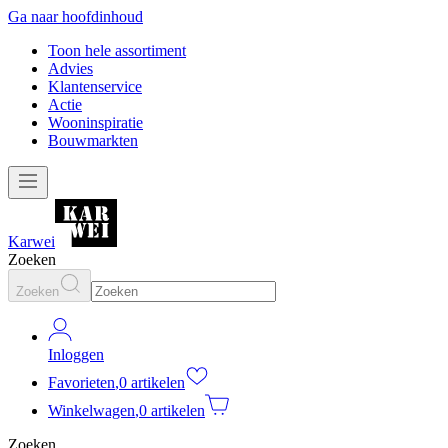
Ga naar hoofdinhoud
Toon hele assortiment
Advies
Klantenservice
Actie
Wooninspiratie
Bouwmarkten
Karwei
Zoeken
Zoeken
Inloggen
Favorieten
,
0 artikelen
Winkelwagen
,
0 artikelen
Zoeken