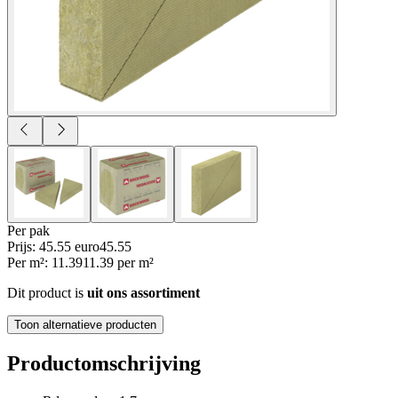
Per
pak
Prijs: 45.55 euro
45
.
55
Per
m²
:
11.39
11.39
per
m²
Dit product is
uit ons assortiment
Toon alternatieve producten
Productomschrijving