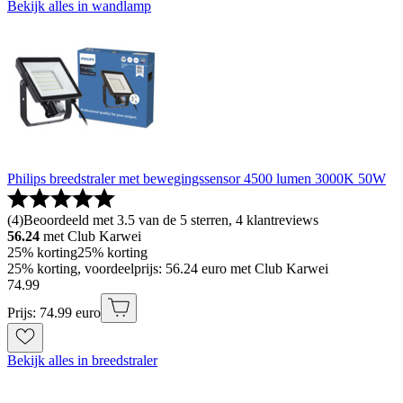
Bekijk alles in wandlamp
Philips breedstraler met bewegingssensor 4500 lumen 3000K 50W
(
4
)
Beoordeeld met 3.5 van de 5 sterren, 4 klantreviews
56.24
met Club Karwei
25% korting
25% korting
25% korting, voordeelprijs: 56.24 euro met Club Karwei
74
.
99
Prijs: 74.99 euro
Bekijk alles in breedstraler