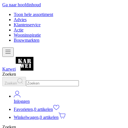
Ga naar hoofdinhoud
Toon hele assortiment
Advies
Klantenservice
Actie
Wooninspiratie
Bouwmarkten
Karwei
Zoeken
Zoeken
Inloggen
Favorieten
,
0 artikelen
Winkelwagen
,
0 artikelen
Zoeken