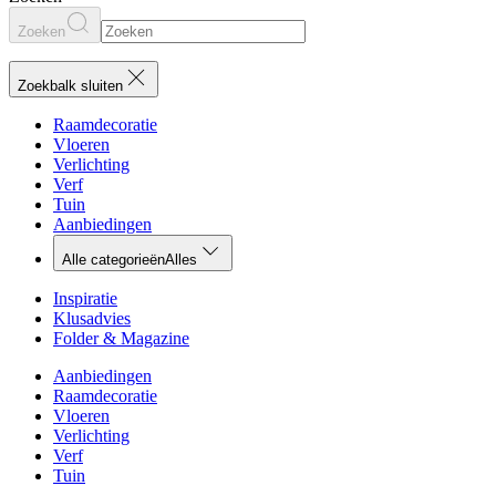
Zoeken
Zoekbalk sluiten
Raamdecoratie
Vloeren
Verlichting
Verf
Tuin
Aanbiedingen
Alle categorieën
Alles
Inspiratie
Klusadvies
Folder & Magazine
Aanbiedingen
Raamdecoratie
Vloeren
Verlichting
Verf
Tuin