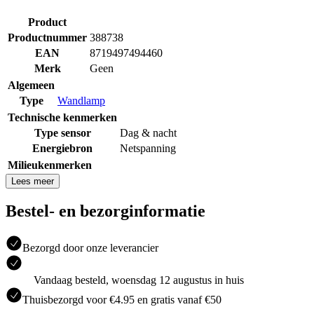
Product
Productnummer
388738
EAN
8719497494460
Merk
Geen
Algemeen
Type
Wandlamp
Technische kenmerken
Type sensor
Dag & nacht
Energiebron
Netspanning
Milieukenmerken
Lees meer
Bestel- en bezorginformatie
Bezorgd door onze leverancier
Vandaag besteld, woensdag 12 augustus in huis
Thuisbezorgd voor €4.95 en gratis vanaf €50