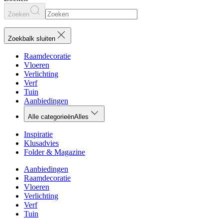
Zoeken
Zoekbalk sluiten
Raamdecoratie
Vloeren
Verlichting
Verf
Tuin
Aanbiedingen
Alle categorieën
Alles
Inspiratie
Klusadvies
Folder & Magazine
Aanbiedingen
Raamdecoratie
Vloeren
Verlichting
Verf
Tuin