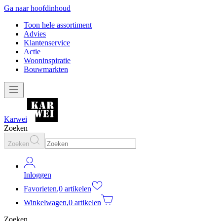
Ga naar hoofdinhoud
Toon hele assortiment
Advies
Klantenservice
Actie
Wooninspiratie
Bouwmarkten
Karwei
Zoeken
Zoeken
Inloggen
Favorieten
,
0 artikelen
Winkelwagen
,
0 artikelen
Zoeken