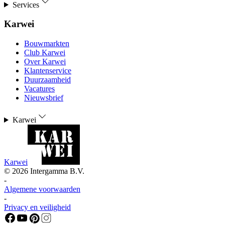
Services
Karwei
Bouwmarkten
Club Karwei
Over Karwei
Klantenservice
Duurzaamheid
Vacatures
Nieuwsbrief
Karwei
Karwei
©
2026
Intergamma B.V.
-
Algemene voorwaarden
-
Privacy en veiligheid