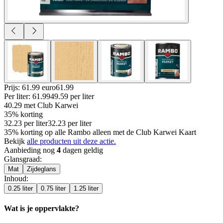
Prijs: 61.99 euro
61
.
99
Per
liter
:
61.99
49.59
per
liter
40.29
met Club Karwei
35% korting
32.23
per
liter
32.23
per
liter
35% korting op alle Rambo alleen met de Club Karwei Kaart
Bekijk
alle producten uit deze actie.
Aanbieding nog
4
dagen geldig
Glansgraad
:
Mat
Zijdeglans
Inhoud
:
0.25 liter
0.75 liter
1.25 liter
Wat is je oppervlakte?