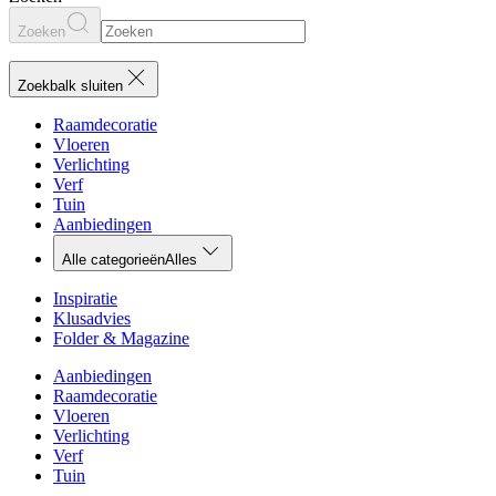
Zoeken
Zoekbalk sluiten
Raamdecoratie
Vloeren
Verlichting
Verf
Tuin
Aanbiedingen
Alle categorieën
Alles
Inspiratie
Klusadvies
Folder & Magazine
Aanbiedingen
Raamdecoratie
Vloeren
Verlichting
Verf
Tuin