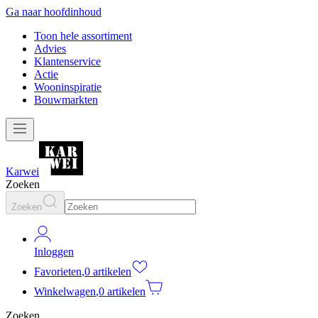
Ga naar hoofdinhoud
Toon hele assortiment
Advies
Klantenservice
Actie
Wooninspiratie
Bouwmarkten
Karwei
Zoeken
Zoeken
Inloggen
Favorieten
,
0 artikelen
Winkelwagen
,
0 artikelen
Zoeken