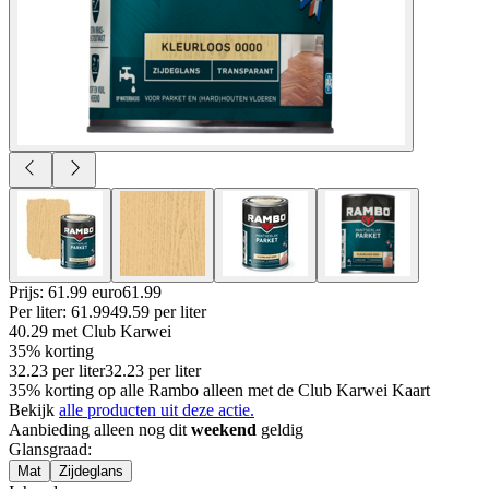
Prijs: 61.99 euro
61
.
99
Per
liter
:
61.99
49.59
per
liter
40.29
met Club Karwei
35% korting
32.23
per
liter
32.23
per
liter
35% korting op alle Rambo alleen met de Club Karwei Kaart
Bekijk
alle producten uit deze actie.
Aanbieding alleen nog dit
weekend
geldig
Glansgraad
:
Mat
Zijdeglans