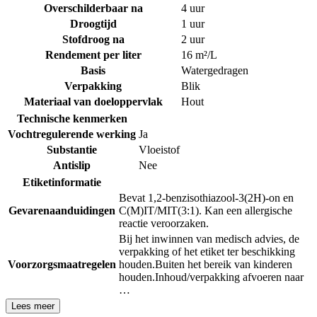
Overschilderbaar na
4 uur
Droogtijd
1 uur
Stofdroog na
2 uur
Rendement per liter
16 m²/L
Basis
Watergedragen
Verpakking
Blik
Materiaal van doeloppervlak
Hout
Technische kenmerken
Vochtregulerende werking
Ja
Substantie
Vloeistof
Antislip
Nee
Etiketinformatie
Bevat 1,2-benzisothiazool-3(2H)-on en
Gevarenaanduidingen
C(M)IT/MIT(3:1). Kan een allergische
reactie veroorzaken.
Bij het inwinnen van medisch advies, de
verpakking of het etiket ter beschikking
Voorzorgsmaatregelen
houden.
Buiten het bereik van kinderen
houden.
Inhoud/verpakking afvoeren naar
…
Lees meer