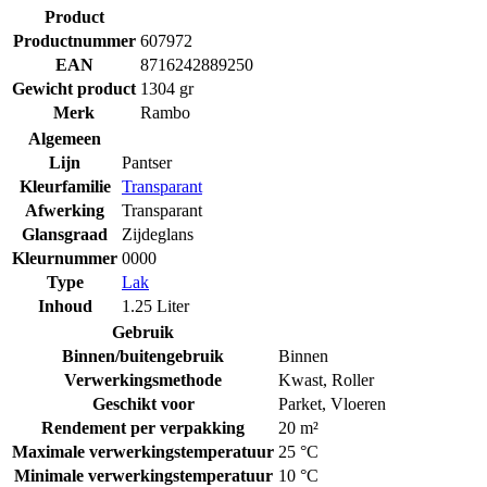
Product
Productnummer
607972
EAN
8716242889250
Gewicht product
1304 gr
Merk
Rambo
Algemeen
Lijn
Pantser
Kleurfamilie
Transparant
Afwerking
Transparant
Glansgraad
Zijdeglans
Kleurnummer
0000
Type
Lak
Inhoud
1.25 Liter
Gebruik
Binnen/buitengebruik
Binnen
Verwerkingsmethode
Kwast
,
Roller
Geschikt voor
Parket
,
Vloeren
Rendement per verpakking
20 m²
Maximale verwerkingstemperatuur
25 °C
Minimale verwerkingstemperatuur
10 °C