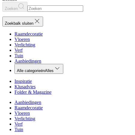
Zoeken
Zoekbalk sluiten
Raamdecoratie
Vloeren
Verlichting
Verf
Tuin
Aanbiedingen
Alle categorieën
Alles
Inspiratie
Klusadvies
Folder & Magazine
Aanbiedingen
Raamdecoratie
Vloeren
Verlichting
Verf
Tuin