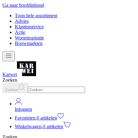
Ga naar hoofdinhoud
Toon hele assortiment
Advies
Klantenservice
Actie
Wooninspiratie
Bouwmarkten
Karwei
Zoeken
Zoeken
Inloggen
Favorieten
,
0 artikelen
Winkelwagen
,
0 artikelen
Zoeken