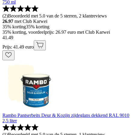
750 ml
(
2
)
Beoordeeld met 5.0 van de 5 sterren, 2 klantreviews
26.97
met Club Karwei
35% korting
35% korting
35% korting, voordeelprijs: 26.97 euro met Club Karwei
41
.
49
Prijs: 41.49 euro
Rambo Pantserbeits Deur & Kozijn zijdeglans dekkend RAL 9010
2,5 liter
(
1
)
Beoordeeld met 5.0 van de 5 sterren, 1 klantreview