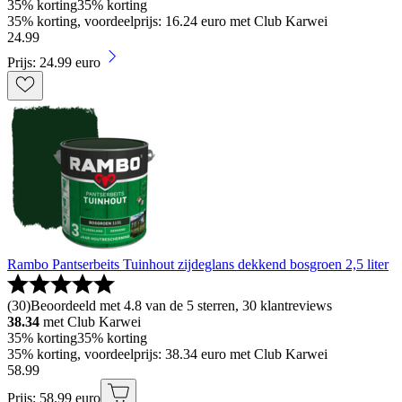
35% korting
35% korting
35% korting, voordeelprijs: 16.24 euro met Club Karwei
24
.
99
Prijs: 24.99 euro
Rambo Pantserbeits Tuinhout zijdeglans dekkend bosgroen 2,5 liter
(
30
)
Beoordeeld met 4.8 van de 5 sterren, 30 klantreviews
38.34
met Club Karwei
35% korting
35% korting
35% korting, voordeelprijs: 38.34 euro met Club Karwei
58
.
99
Prijs: 58.99 euro