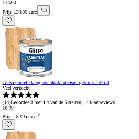
134
.
00
Prijs: 134.00 euro
Glitsa parketlak eiglans blank intensief gebruik 250 ml
Veel verkocht
(
14
)
Beoordeeld met 4.4 van de 5 sterren, 14 klantreviews
18
.
99
Prijs: 18.99 euro