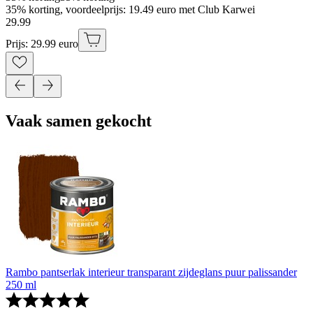
35% korting, voordeelprijs: 19.49 euro met Club Karwei
29
.
99
Prijs: 29.99 euro
Vaak samen gekocht
Rambo pantserlak interieur transparant zijdeglans puur palissander
250 ml