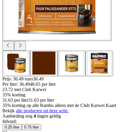
Prijs: 36.49 euro
36
.
49
Per
liter
:
36.49
48.65
per
liter
23.72
met Club Karwei
35% korting
31.63
per
liter
31.63
per
liter
35% korting op alle Rambo alleen met de Club Karwei Kaart
Bekijk
alle producten uit deze actie.
Aanbieding nog
4
dagen geldig
Inhoud
:
0.25 liter
0.75 liter