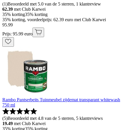
(
1
)
Beoordeeld met 5.0 van de 5 sterren, 1 klantreview
62.39
met Club Karwei
35% korting
35% korting
35% korting, voordeelprijs: 62.39 euro met Club Karwei
95
.
99
Prijs: 95.99 euro
Rambo Pantserbeits Tuinmeubel zijdemat transparant whitewash
750 ml
(
5
)
Beoordeeld met 4.8 van de 5 sterren, 5 klantreviews
19.49
met Club Karwei
35% korting
35% korting