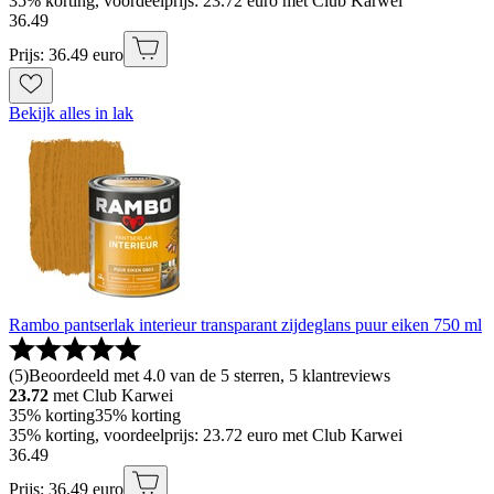
35% korting, voordeelprijs: 23.72 euro met Club Karwei
36
.
49
Prijs: 36.49 euro
Bekijk alles in lak
Rambo pantserlak interieur transparant zijdeglans puur eiken 750 ml
(
5
)
Beoordeeld met 4.0 van de 5 sterren, 5 klantreviews
23.72
met Club Karwei
35% korting
35% korting
35% korting, voordeelprijs: 23.72 euro met Club Karwei
36
.
49
Prijs: 36.49 euro