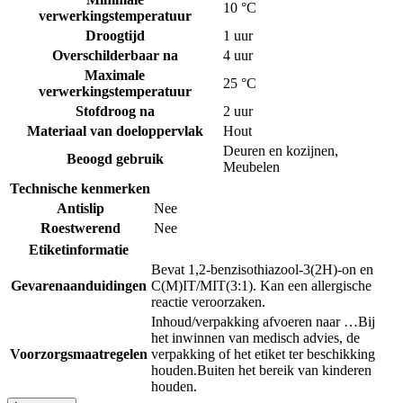
10 °C
verwerkingstemperatuur
Droogtijd
1 uur
Overschilderbaar na
4 uur
Maximale
25 °C
verwerkingstemperatuur
Stofdroog na
2 uur
Materiaal van doeloppervlak
Hout
Deuren en kozijnen
,
Beoogd gebruik
Meubelen
Technische kenmerken
Antislip
Nee
Roestwerend
Nee
Etiketinformatie
Bevat 1,2-benzisothiazool-3(2H)-on en
Gevarenaanduidingen
C(M)IT/MIT(3:1). Kan een allergische
reactie veroorzaken.
Inhoud/verpakking afvoeren naar …
Bij
het inwinnen van medisch advies, de
Voorzorgsmaatregelen
verpakking of het etiket ter beschikking
houden.
Buiten het bereik van kinderen
houden.