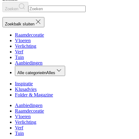
Zoeken
Zoekbalk sluiten
Raamdecoratie
Vloeren
Verlichting
Verf
Tuin
Aanbiedingen
Alle categorieën
Alles
Inspiratie
Klusadvies
Folder & Magazine
Aanbiedingen
Raamdecoratie
Vloeren
Verlichting
Verf
Tuin