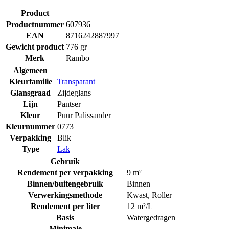
Product
Productnummer
607936
EAN
8716242887997
Gewicht product
776 gr
Merk
Rambo
Algemeen
Kleurfamilie
Transparant
Glansgraad
Zijdeglans
Lijn
Pantser
Kleur
Puur Palissander
Kleurnummer
0773
Verpakking
Blik
Type
Lak
Gebruik
Rendement per verpakking
9 m²
Binnen/buitengebruik
Binnen
Verwerkingsmethode
Kwast
,
Roller
Rendement per liter
12 m²/L
Basis
Watergedragen
Minimale