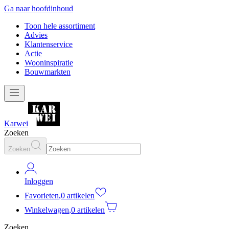
Ga naar hoofdinhoud
Toon hele assortiment
Advies
Klantenservice
Actie
Wooninspiratie
Bouwmarkten
Karwei
Zoeken
Zoeken
Inloggen
Favorieten
,
0 artikelen
Winkelwagen
,
0 artikelen
Zoeken